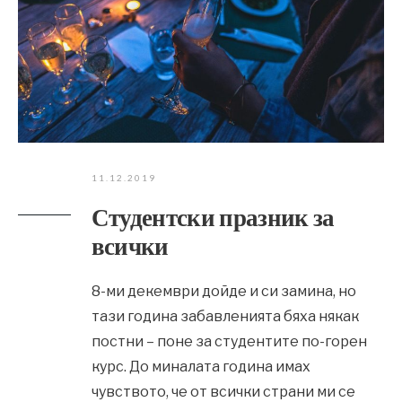
11.12.2019
Студентски празник за
всички
8-ми декември дойде и си замина, но
тази година забавленията бяха някак
постни – поне за студентите по-горен
курс. До миналата година имах
чувството, че от всички страни ми се