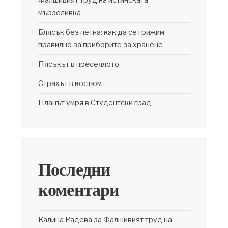
мързеливка
Блясък без петна: как да се грижим
правилно за приборите за хранене
Пясъкът в пресеялото
Страхът в костюм
Планът умря в Студентски град
Последни
коментари
Калина Радева
за
Фалшивият труд на