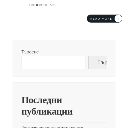
казваше, че
...
→
READ MORE
Търсене
Търсене
Последни
публикации
Фалшивият труд на истинската