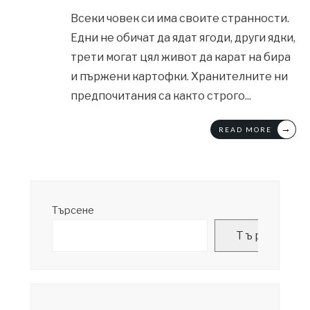
Всеки човек си има своите странности.
Едни не обичат да ядат ягоди, други ядки,
трети могат цял живот да карат на бира
и пържени картофки. Хранителните ни
предпочитания са както строго
...
→
READ MORE
Търсене
Търсене