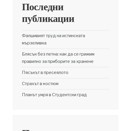
Последни
публикации
Фалшивият труд на истинската
мързеливка
Блясък без петна: как да се грижим
правилно за приборите за хранене
Пясъкът в пресеялото
Страхът в костюм
Планът умря в Студентски град