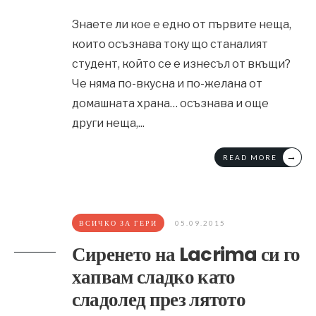
Знаете ли кое е едно от първите неща,
които осъзнава току що станалият
студент, който се е изнесъл от вкъщи?
Че няма по-вкусна и по-желана от
домашната храна… осъзнава и още
други неща,
...
→
READ MORE
ВСИЧКО ЗА ГЕРИ
05.09.2015
Сиренето на Lacrima си го
хапвам сладко като
сладолед през лятото