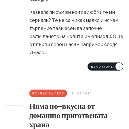
Казвала ли съм ви кои са любмите ми
сериали? Те не са никак малко и нямам
търпение тази есен да започне
излъчването на новите им епизоди. Още
от първи сезон насам например следя
Имало
...
→
READ MORE
ВСИЧКО ЗА ГЕРИ
14.09.2015
Няма по-вкусна от
домашно приготвената
храна