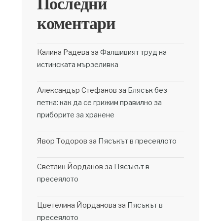
Последни
коментари
Калина Радева
за
Фалшивият труд на
истинската мързеливка
Александър Стефанов
за
Блясък без
петна: как да се грижим правилно за
приборите за хранене
Явор Тодоров
за
Пясъкът в пресеялото
Светлин Йорданов
за
Пясъкът в
пресеялото
Цветелина Йорданова
за
Пясъкът в
пресеялото