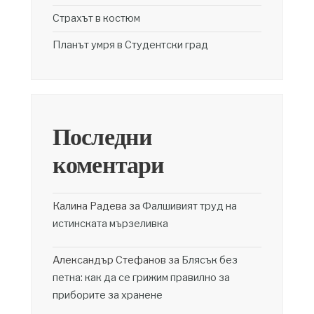
Страхът в костюм
Планът умря в Студентски град
Последни
коментари
Калина Радева
за
Фалшивият труд на
истинската мързеливка
Александър Стефанов
за
Блясък без
петна: как да се грижим правилно за
приборите за хранене