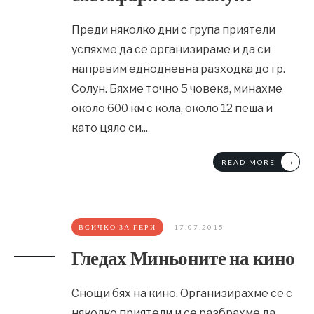
Преди няколко дни с група приятели
успяхме да се организираме и да си
направим еднодневна разходка до гр.
Солун. Бяхме точно 5 човека, минахме
около 600 км с кола, около 12 пеша и
като цяло си
...
→
READ MORE
ВСИЧКО ЗА ГЕРИ
17.07.2015
Гледах Миньоните на кино
Снощи бях на кино. Организирахме се с
няколко приятели и се разбрахме да