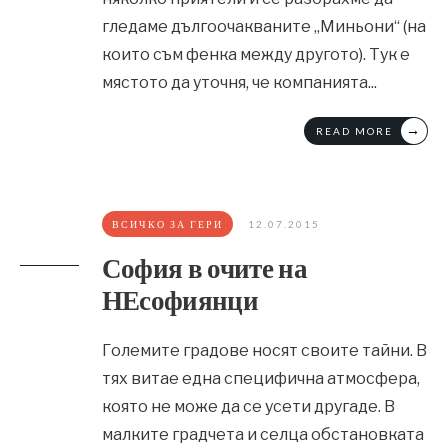
гледаме дългоочакваните „Миньони“ (на
които съм фенка между другото). Тук е
мястото да уточня, че компанията
...
→
READ MORE
ВСИЧКО ЗА ГЕРИ
12.07.2015
София в очите на
НЕсофиянци
Големите градове носят своите тайни. В
тях витае една специфична атмосфера,
която не може да се усети другаде. В
малките градчета и селца обстановката