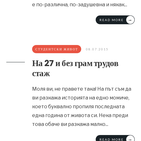
е по-различна, по-задушевна и някак
...
→
READ MORE
СТУДЕНТСКИ ЖИВОТ
08.07.2015
На 27 и без грам трудов
стаж
Моля ви, не правете така! На път съм да
ви разкажа историята на едно момиче,
което буквално пропиля последната
една година от живота си. Нека преди
това обаче ви разкажа малко
...
→
READ MORE