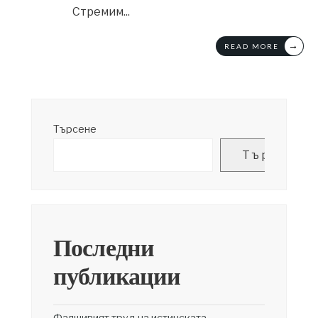
Стремим
...
→
READ MORE
Търсене
Търсене
Последни
публикации
Фалшивият труд на истинската