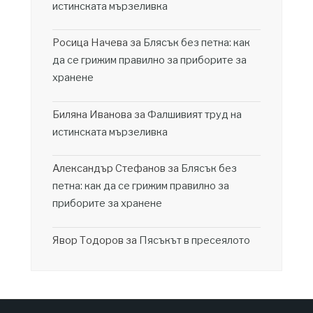
истинската мързеливка
Росица Начева
за
Блясък без петна: как
да се грижим правилно за приборите за
хранене
Биляна Иванова
за
Фалшивият труд на
истинската мързеливка
Александър Стефанов
за
Блясък без
петна: как да се грижим правилно за
приборите за хранене
Явор Тодоров
за
Пясъкът в пресеялото