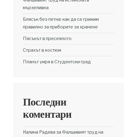
мързеливка
Блясък без петна: как да се грижим
правилно за приборите за хранене
Пясъкът в пресеялото
Страхът в костюм
Планът умря в Студентски град
Последни
коментари
Калина Радева
за
Фалшивият труд на