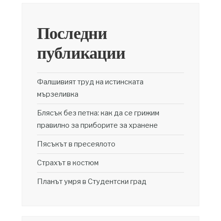
Последни
публикации
Фалшивият труд на истинската
мързеливка
Блясък без петна: как да се грижим
правилно за приборите за хранене
Пясъкът в пресеялото
Страхът в костюм
Планът умря в Студентски град