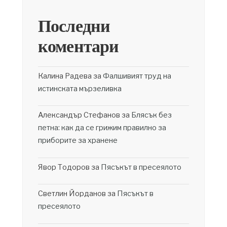
Последни
коментари
Калина Радева
за
Фалшивият труд на
истинската мързеливка
Александър Стефанов
за
Блясък без
петна: как да се грижим правилно за
приборите за хранене
Явор Тодоров
за
Пясъкът в пресеялото
Светлин Йорданов
за
Пясъкът в
пресеялото