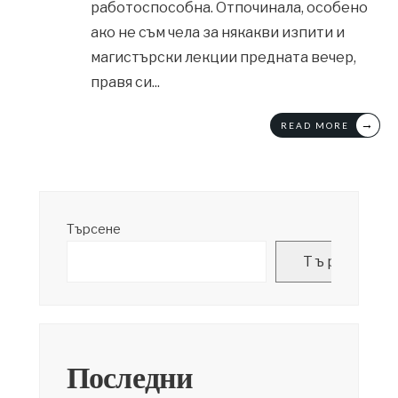
работоспособна. Отпочинала, особено
ако не съм чела за някакви изпити и
магистърски лекции предната вечер,
правя си
...
→
READ MORE
Търсене
Търсене
Последни