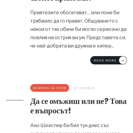
Приятелите обогатяват… или поне би
трябвало да го правят. Общуването с
някои от тях обаче би могло сериозно да
повлия на острия ви ум. Представете си,
че най-добрата ви дружка е хипер
...
→
READ MORE
ВСИЧКО ЗА ГЕРИ
17.04.2015
Да се омъжиш или не? Това
е въпросът!
Ако Шекспир би бил тук днес със