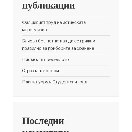
публикации
Фалшивият труд на истинската
мързеливка
Блясък без петна: как да се грижим
правилно за приборите за хранене
Пясъкът в пресеялото
Страхът в костюм
Планът умря в Студентски град
Последни