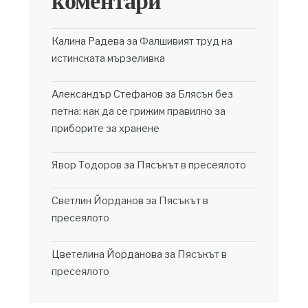
коментари
Калина Радева
за
Фалшивият труд на
истинската мързеливка
Александър Стефанов
за
Блясък без
петна: как да се грижим правилно за
приборите за хранене
Явор Тодоров
за
Пясъкът в пресеялото
Светлин Йорданов
за
Пясъкът в
пресеялото
Цветелина Йорданова
за
Пясъкът в
пресеялото