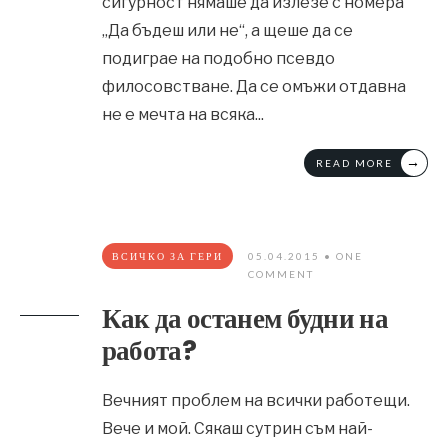
сигурност нямаше да излезе с номера
„Да бъдеш или не“, а щеше да се
подиграе на подобно псевдо
филосовстване. Да се омъжи отдавна
не е мечта на всяка
...
→
READ MORE
ВСИЧКО ЗА ГЕРИ
05.04.2015
• ONE
COMMENT
Как да останем будни на
работа?
Вечният проблем на всички работещи.
Вече и мой. Сякаш сутрин съм най-