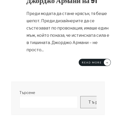
Джорджо Армани на 91
Преди модата да стане крясък, тя беше
шепот. Преди дизайнерите да се
състезават по провокация, имаше един
мъж, който показа, че истинската сила е
в тишината. Джорджо Армани – не
просто
...
→
READ MORE
Търсене
Търсене