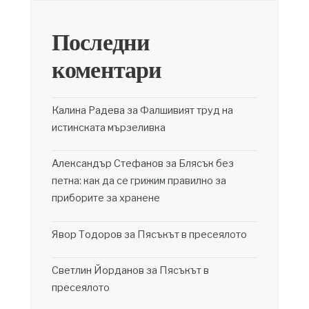
Последни
коментари
Калина Радева
за
Фалшивият труд на
истинската мързеливка
Александър Стефанов
за
Блясък без
петна: как да се грижим правилно за
приборите за хранене
Явор Тодоров
за
Пясъкът в пресеялото
Светлин Йорданов
за
Пясъкът в
пресеялото