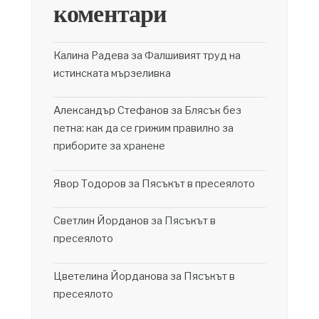
коментари
Калина Радева
за
Фалшивият труд на
истинската мързеливка
Александър Стефанов
за
Блясък без
петна: как да се грижим правилно за
приборите за хранене
Явор Тодоров
за
Пясъкът в пресеялото
Светлин Йорданов
за
Пясъкът в
пресеялото
Цветелина Йорданова
за
Пясъкът в
пресеялото