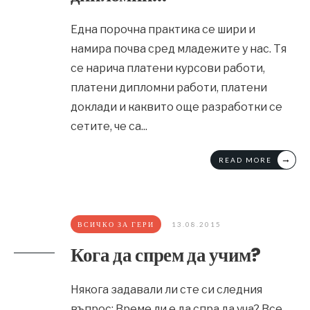
Една порочна практика се шири и
намира почва сред младежите у нас. Тя
се нарича платени курсови работи,
платени дипломни работи, платени
доклади и каквито още разработки се
сетите, че са
...
→
READ MORE
ВСИЧКО ЗА ГЕРИ
13.08.2015
Кога да спрем да учим?
Някога задавали ли сте си следния
въпрос: Време ли е да спра да уча? Все