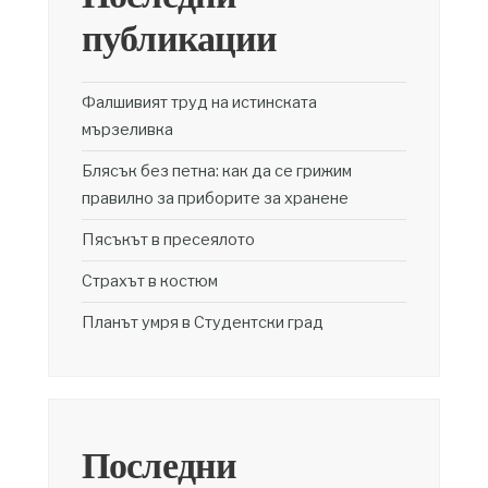
публикации
Фалшивият труд на истинската
мързеливка
Блясък без петна: как да се грижим
правилно за приборите за хранене
Пясъкът в пресеялото
Страхът в костюм
Планът умря в Студентски град
Последни