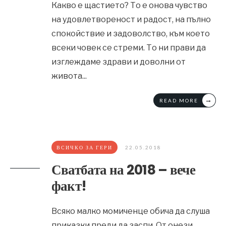
Какво е щастието? То е онова чувство
на удовлетвореност и радост, на пълно
спокойствие и задоволство, към което
всеки човек се стреми. То ни прави да
изглеждаме здрави и доволни от
живота
...
→
READ MORE
ВСИЧКО ЗА ГЕРИ
22.05.2018
Сватбата на 2018 – вече
факт!
Всяко малко момиченце обича да слуша
приказки преди да заспи. От онези