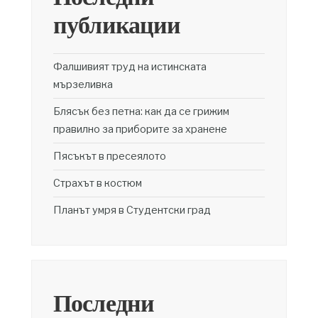
публикации
Фалшивият труд на истинската
мързеливка
Блясък без петна: как да се грижим
правилно за приборите за хранене
Пясъкът в пресеялото
Страхът в костюм
Планът умря в Студентски град
Последни