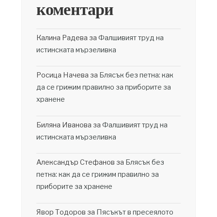
коментари
Калина Радева
за
Фалшивият труд на
истинската мързеливка
Росица Начева
за
Блясък без петна: как
да се грижим правилно за приборите за
хранене
Биляна Иванова
за
Фалшивият труд на
истинската мързеливка
Александър Стефанов
за
Блясък без
петна: как да се грижим правилно за
приборите за хранене
Явор Тодоров
за
Пясъкът в пресеялото