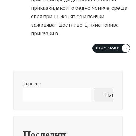
приказки, в които бедно момиче, среща
своя принц, женят се и всички
заживяват щастливо. Е, няма такива
приказки в
...
→
READ MORE
Търсене
Търсене
Последни