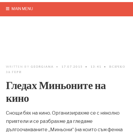
MAIN MENU
WRITTEN BY
GEORGIANA
•
17.07.2015
•
13:41
•
ВСИЧКО
ЗА ГЕРИ
Гледах Миньоните на
кино
Снощи бях на кино. Организирахме се с няколко
приятели и се разбрахме да гледаме
дългоочакваните „Миньони“ (на които съм фенка