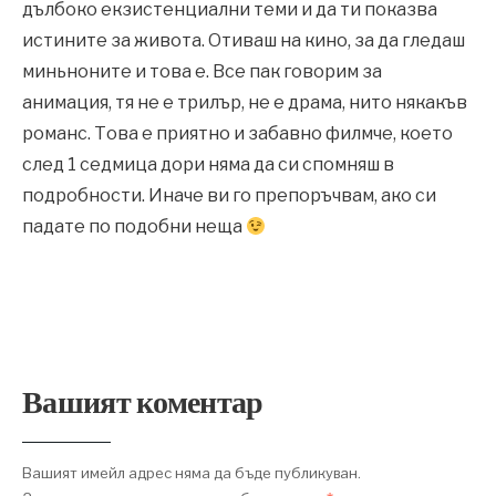
дълбоко екзистенциални теми и да ти показва
истините за живота. Отиваш на кино, за да гледаш
миньноните и това е. Все пак говорим за
анимация, тя не е трилър, не е драма, нито някакъв
романс. Това е приятно и забавно филмче, което
след 1 седмица дори няма да си спомняш в
подробности. Иначе ви го препоръчвам, ако си
падате по подобни неща
Вашият коментар
Вашият имейл адрес няма да бъде публикуван.