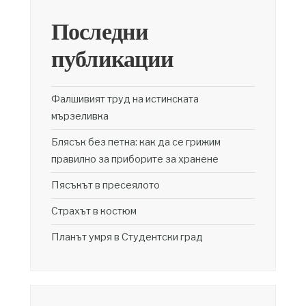
Последни
публикации
Фалшивият труд на истинската
мързеливка
Блясък без петна: как да се грижим
правилно за приборите за хранене
Пясъкът в пресеялото
Страхът в костюм
Планът умря в Студентски град