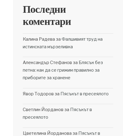
Последни
коментари
Калина Радева
за
Фалшивият труд на
истинската мързеливка
Александър Стефанов
за
Блясък без
петна: как да се грижим правилно за
приборите за хранене
Явор Тодоров
за
Пясъкът в пресеялото
Светлин Йорданов
за
Пясъкът в
пресеялото
Цветелина Йорданова
за
Пясъкът в