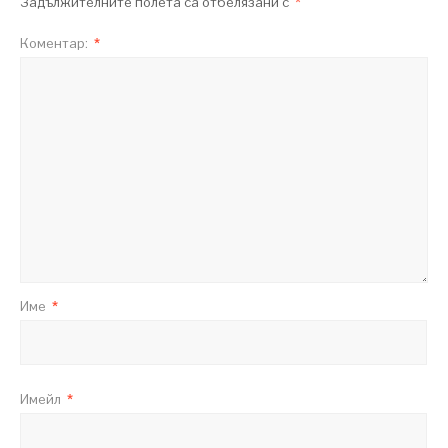
Задължителните полета са отбелязани с
*
Коментар:
*
Име
*
Имейл
*