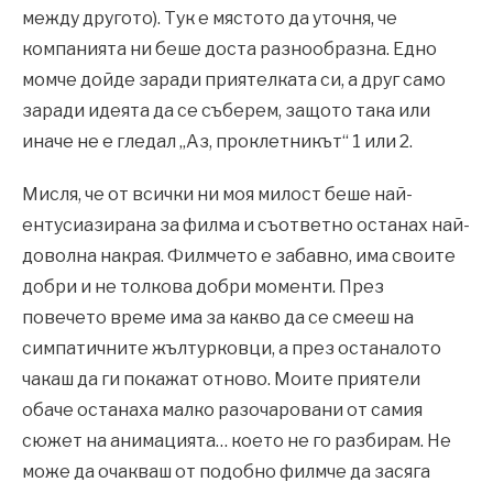
между другото). Тук е мястото да уточня, че
компанията ни беше доста разнообразна. Едно
момче дойде заради приятелката си, а друг само
заради идеята да се съберем, защото така или
иначе не е гледал „Аз, проклетникът“ 1 или 2.
Мисля, че от всички ни моя милост беше най-
ентусиазирана за филма и съответно останах най-
доволна накрая. Филмчето е забавно, има своите
добри и не толкова добри моменти. През
повечето време има за какво да се смееш на
симпатичните жълтурковци, а през останалото
чакаш да ги покажат отново. Моите приятели
обаче останаха малко разочаровани от самия
сюжет на анимацията… което не го разбирам. Не
може да очакваш от подобно филмче да засяга