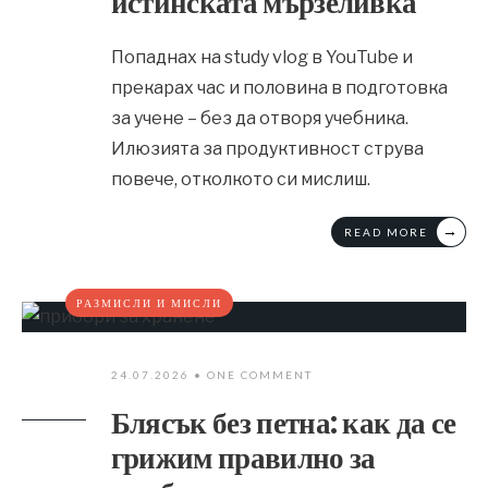
истинската мързеливка
Попаднах на study vlog в YouTube и
прекарах час и половина в подготовка
за учене – без да отворя учебника.
Илюзията за продуктивност струва
повече, отколкото си мислиш.
→
READ MORE
РАЗМИСЛИ И МИСЛИ
24.07.2026
• ONE COMMENT
Блясък без петна: как да се
грижим правилно за