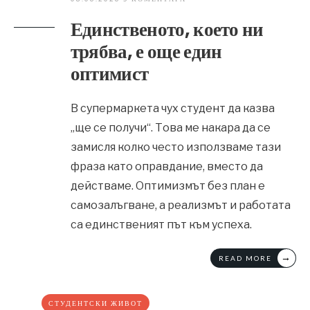
Единственото, което ни
трябва, е още един
оптимист
В супермаркета чух студент да казва
„ще се получи“. Това ме накара да се
замисля колко често използваме тази
фраза като оправдание, вместо да
действаме. Оптимизмът без план е
самозалъгване, а реализмът и работата
са единственият път към успеха.
→
READ MORE
СТУДЕНТСКИ ЖИВОТ