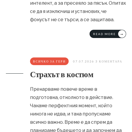
интелект, а за пресеяло за пясък. Опитах
се да я изключиш и установих, че
фокусът не се търси, а се защитава.
→
READ MORE
ВСИЧКО ЗА ГЕРИ
07.07.2026
3 КОМЕНТАРА
Страхът в костюм
Прекарваме повече време в
подготовка, отколкото в действие.
Чакаме перфектния момент, който
никога не идва, и така пропускаме
всичко важно. Време е да спрем да
планираме бъдещето и да започнем да