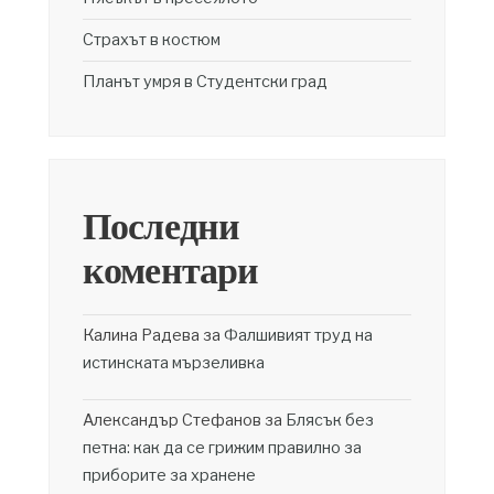
Страхът в костюм
Планът умря в Студентски град
Последни
коментари
Калина Радева
за
Фалшивият труд на
истинската мързеливка
Александър Стефанов
за
Блясък без
петна: как да се грижим правилно за
приборите за хранене