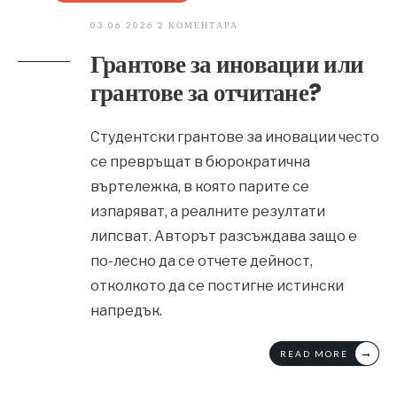
03.06.2026
2 КОМЕНТАРА
Грантове за иновации или
грантове за отчитане?
Студентски грантове за иновации често
се превръщат в бюрократична
въртележка, в която парите се
изпаряват, а реалните резултати
липсват. Авторът разсъждава защо е
по-лесно да се отчете дейност,
отколкото да се постигне истински
напредък.
→
READ MORE