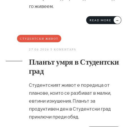
го живеем.
→
READ MORE
СТУДЕНТСКИ ЖИВОТ
27.06.2026
5 КОМЕНТАРА
Планът умря в Студентски
град
Студентският живот е поредица от
планове, които се разбиват в малки,
евтини изкушения. Планът за
продуктивен ден в Студентски град
приключи преди обяд.