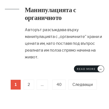
Манипулацията с
органичното
Авторът разсъждава върху
манипулацията с „органичните” храни и
цената им, като поставя под въпрос
реалната им полза спрямо начина на
живот.
→
READ MORE
Разделяне
1
2
…
40
Следващи
на
публикациите