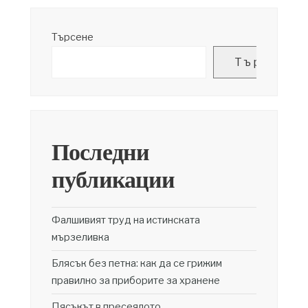
на
страници
Търсене
Търсене
Последни
публикации
Фалшивият труд на истинската
мързеливка
Блясък без петна: как да се грижим
правилно за приборите за хранене
Пясъкът в пресеялото