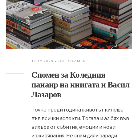
17.12.2020
• ONE COMMENT
Спомен за Коледния
панаир на книгата и Васил
Лазаров
Точно преди година животът кипеше
във всички аспекти. Тогава и аз бях във
вихъра от събития, емоции и нови
изживявания. Не знам дали заради