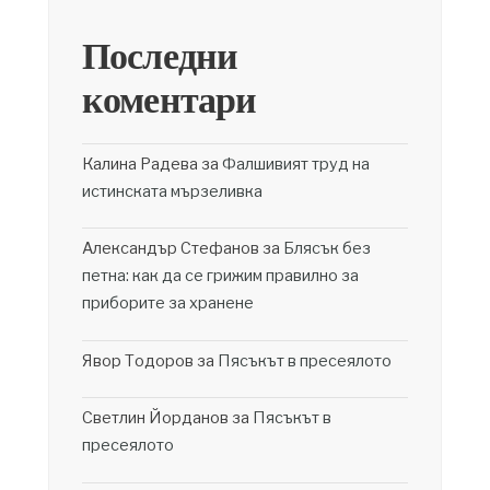
Последни
коментари
Калина Радева
за
Фалшивият труд на
истинската мързеливка
Александър Стефанов
за
Блясък без
петна: как да се грижим правилно за
приборите за хранене
Явор Тодоров
за
Пясъкът в пресеялото
Светлин Йорданов
за
Пясъкът в
пресеялото