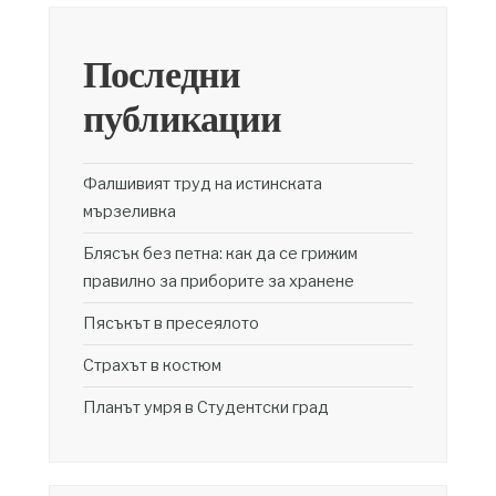
Последни
публикации
Фалшивият труд на истинската
мързеливка
Блясък без петна: как да се грижим
правилно за приборите за хранене
Пясъкът в пресеялото
Страхът в костюм
Планът умря в Студентски град