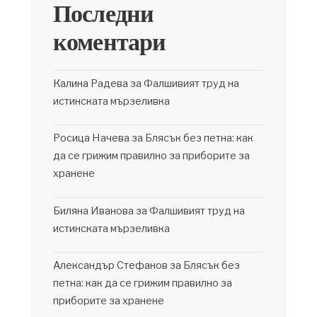
Последни
коментари
Калина Радева
за
Фалшивият труд на
истинската мързеливка
Росица Начева
за
Блясък без петна: как
да се грижим правилно за приборите за
хранене
Биляна Иванова
за
Фалшивият труд на
истинската мързеливка
Александър Стефанов
за
Блясък без
петна: как да се грижим правилно за
приборите за хранене