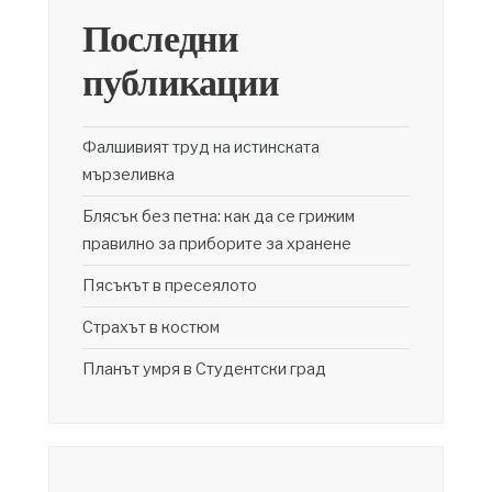
Последни
публикации
Фалшивият труд на истинската
мързеливка
Блясък без петна: как да се грижим
правилно за приборите за хранене
Пясъкът в пресеялото
Страхът в костюм
Планът умря в Студентски град