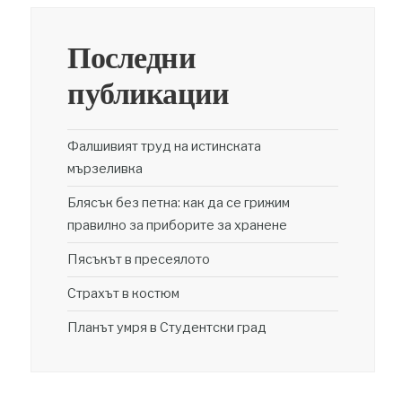
Последни
публикации
Фалшивият труд на истинската
мързеливка
Блясък без петна: как да се грижим
правилно за приборите за хранене
Пясъкът в пресеялото
Страхът в костюм
Планът умря в Студентски град