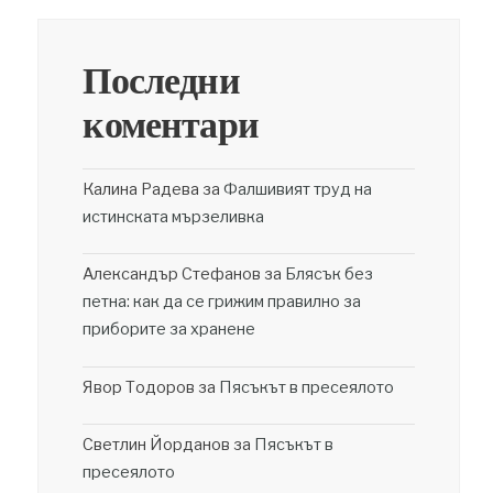
Последни
коментари
Калина Радева
за
Фалшивият труд на
истинската мързеливка
Александър Стефанов
за
Блясък без
петна: как да се грижим правилно за
приборите за хранене
Явор Тодоров
за
Пясъкът в пресеялото
Светлин Йорданов
за
Пясъкът в
пресеялото