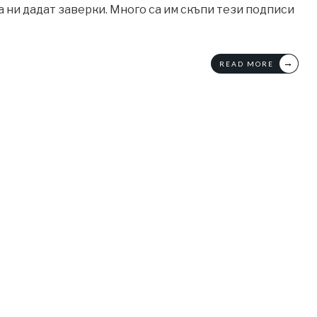
а ни дадат заверки. Много са им скъпи тези подписи
→
READ MORE