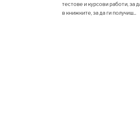
тестове и курсови работи, за д
в книжките, за да ги получиш
...