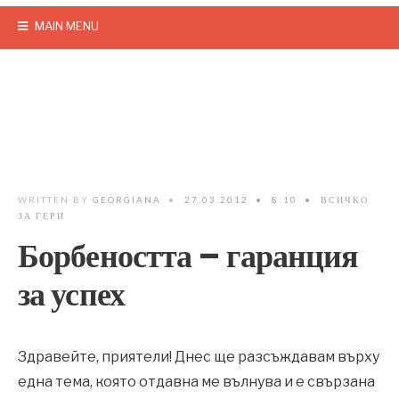
MAIN MENU
WRITTEN BY
GEORGIANA
•
27.03.2012
•
8:10
•
ВСИЧКО
ЗА ГЕРИ
Борбеността – гаранция
за успех
Здравейте, приятели! Днес ще разсъждавам върху
една тема, която отдавна ме вълнува и е свързана