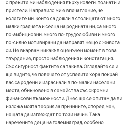
с преките ми наблюдения върху колеги, познати и
приятели. Направило ми е впечатление, че
колегите ми, които са дошли в столицата от много
малки градчета и селца на родината ни, са много
по-амбициозни, много по-трудолюбиви и много
по-силно мотивирани да направят нещо с живота
си. Не вкарвам никакъв оценъчен момент в това
твърдение, просто наблюдения и констатация.
Със сигурност фактите са такива. Огледайте се и
ще видите, че повечето от успелите хора покрай
вас са родени и израснали в по-малки населени
места, обикновено в семейства със скромни
финансови възможности. Днес ще се опитам да ви
изложа моята теория за причините, според мен,
нещата да изглеждат по този начин. Така
наречените деца на големия град, особено