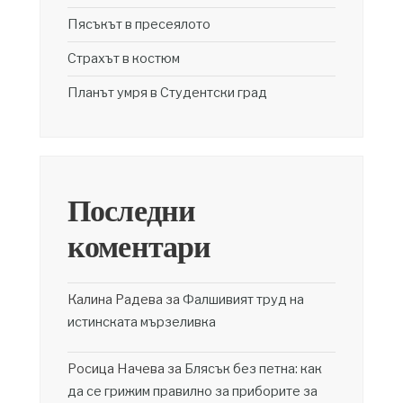
Пясъкът в пресеялото
Страхът в костюм
Планът умря в Студентски град
Последни
коментари
Калина Радева
за
Фалшивият труд на
истинската мързеливка
Росица Начева
за
Блясък без петна: как
да се грижим правилно за приборите за