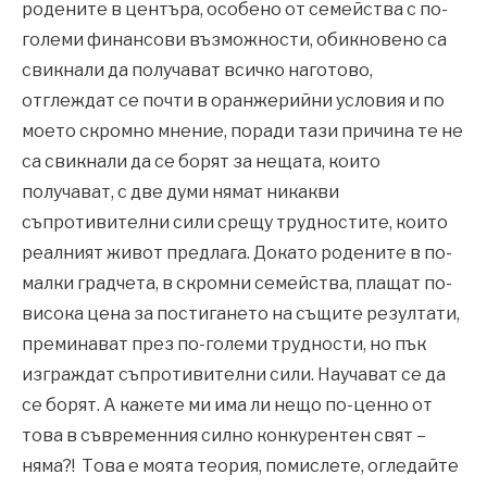
родените в центъра, особено от семейства с по-
големи финансови възможности, обикновено са
свикнали да получават всичко наготово,
отглеждат се почти в оранжерийни условия и по
моето скромно мнение, поради тази причина те не
са свикнали да се борят за нещата, които
получават, с две думи нямат никакви
съпротивителни сили срещу трудностите, които
реалният живот предлага. Докато родените в по-
малки градчета, в скромни семейства, плащат по-
висока цена за постигането на същите резултати,
преминават през по-големи трудности, но пък
изграждат съпротивителни сили. Научават се да
се борят. А кажете ми има ли нещо по-ценно от
това в съвременния силно конкурентен свят –
няма?! Това е моята теория, помислете, огледайте