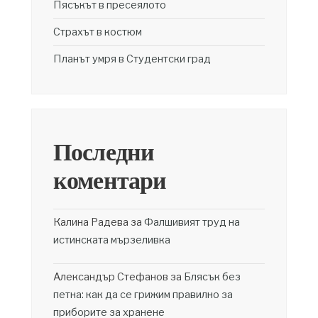
Пясъкът в пресеялото
Страхът в костюм
Планът умря в Студентски град
Последни
коментари
Калина Радева
за
Фалшивият труд на
истинската мързеливка
Александър Стефанов
за
Блясък без
петна: как да се грижим правилно за
приборите за хранене