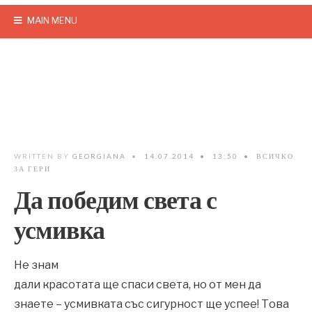
MAIN MENU
WRITTEN BY
GEORGIANA
•
14.07.2014
•
13:50
•
ВСИЧКО
ЗА ГЕРИ
Да победим света с
усмивка
Не знам
дали красотата ще спаси света, но от мен да
знаете – усмивката със сигурност ще успее! Това