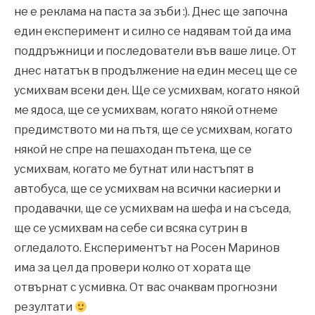
не е реклама на паста за зъби :). Днес ще започна
един експеримент и силно се надявам той да има
поддръжници и последователи във ваше лице. От
днес нататък в продължение на един месец ще се
усмихвам всеки ден. Ще се усмихвам, когато някой
ме ядоса, ще се усмихвам, когато някой отнеме
предимството ми на пътя, ще се усмихвам, когато
някой не спре на пешаходан пътека, ще се
усмихвам, когато ме бутнат или настъпят в
автобуса, ще се усмихвам на всички касиерки и
продавачки, ще се усмихвам на шефа и на съседа,
ще се усмихвам на себе си всяка сутрин в
огледалото. Експериментът на Росен Маринов
има за цел да провери колко от хората ще
отвърнат с усмивка. От вас очаквам прогнозни
резултати