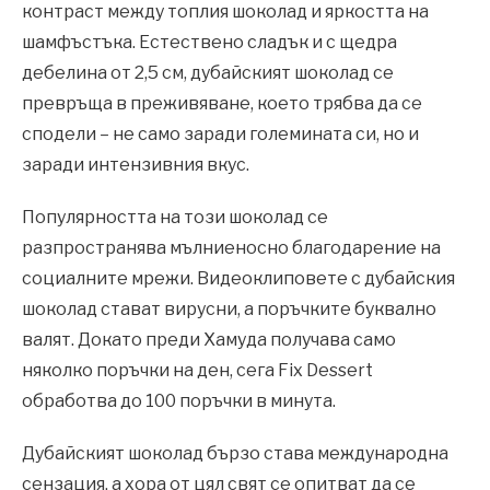
контраст между топлия шоколад и яркостта на
шамфъстъка. Естествено сладък и с щедра
дебелина от 2,5 см, дубайският шоколад се
превръща в преживяване, което трябва да се
сподели – не само заради големината си, но и
заради интензивния вкус.
Популярността на този шоколад се
разпространява мълниеносно благодарение на
социалните мрежи. Видеоклиповете с дубайския
шоколад стават вирусни, а поръчките буквално
валят. Докато преди Хамуда получава само
няколко поръчки на ден, сега Fix Dessert
обработва до 100 поръчки в минута.
Дубайският шоколад бързо става международна
сензация, а хора от цял свят се опитват да се