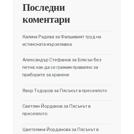
Последни
коментари
Калина Радева
за
Фалшивият труд на
истинската мързеливка
Александър Стефанов
за
Блясък без
петна: как да се грижим правилно за
приборите за хранене
Явор Тодоров
за
Пясъкът в пресеялото
Светлин Йорданов
за
Пясъкът в
пресеялото
Цветелина Йорданова
за
Пясъкът в