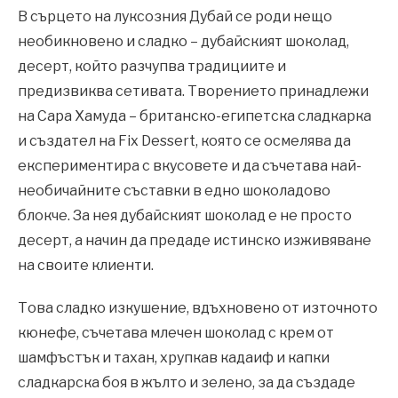
В сърцето на луксозния Дубай се роди нещо
необикновено и сладко – дубайският шоколад,
десерт, който разчупва традициите и
предизвиква сетивата. Творението принадлежи
на Сара Хамуда – британско-египетска сладкарка
и създател на Fix Dessert, която се осмелява да
експериментира с вкусовете и да съчетава най-
необичайните съставки в едно шоколадово
блокче. За нея дубайският шоколад е не просто
десерт, а начин да предаде истинско изживяване
на своите клиенти.
Това сладко изкушение, вдъхновено от източното
кюнефе, съчетава млечен шоколад с крем от
шамфъстък и тахан, хрупкав кадаиф и капки
сладкарска боя в жълто и зелено, за да създаде