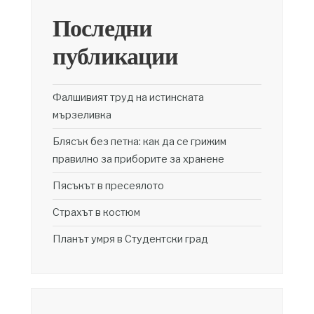
Последни
публикации
Фалшивият труд на истинската
мързеливка
Блясък без петна: как да се грижим
правилно за приборите за хранене
Пясъкът в пресеялото
Страхът в костюм
Планът умря в Студентски град