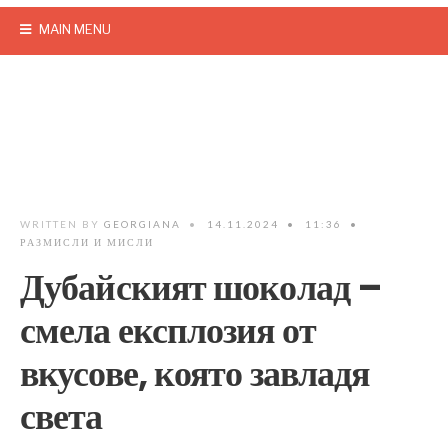
MAIN MENU
WRITTEN BY
GEORGIANA
•
14.11.2024
•
11:36
•
РАЗМИСЛИ И МИСЛИ
Дубайският шоколад –
смела експлозия от
вкусове, която завладя
света