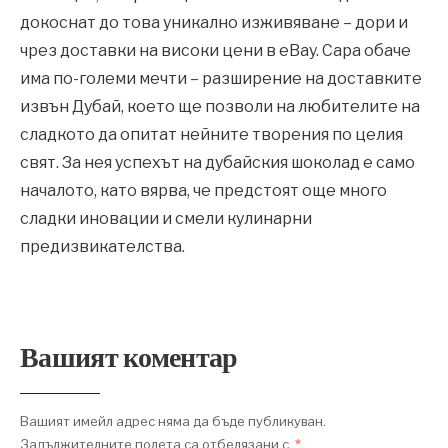
докоснат до това уникално изживяване – дори и
чрез доставки на високи цени в eBay. Сара обаче
има по-големи мечти – разширение на доставките
извън Дубай, което ще позволи на любителите на
сладкото да опитат нейните творения по целия
свят. За нея успехът на дубайския шоколад е само
началото, като вярва, че предстоят още много
сладки иновации и смели кулинарни
предизвикателства.
Вашият коментар
Вашият имейл адрес няма да бъде публикуван.
Задължителните полета са отбелязани с
*