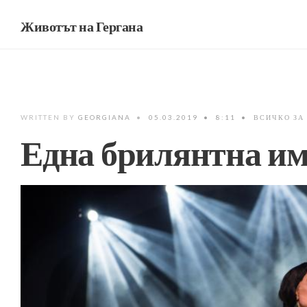
Животът на Гергана
WRITTEN BY
GEORGIANA
•
05.03.2019
•
8:11
•
ВСИЧКО ЗА
Една брилянтна и