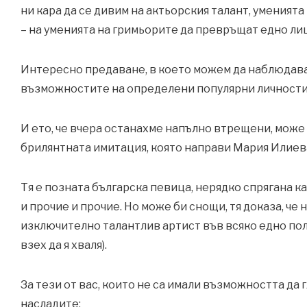
ни кара да се дивим на актьорския талант, уменията
– на уменията на гримьорите да превръщат едно лиц
Интересно предаване, в което можем да наблюдав
възможностите на определени популярни личности
И ето, че вчера останахме напълно втрещени, може
брилянтната имитация, която направи Мария Илиев
Тя е позната българска певица, нерядко спрягана 
и прочие и прочие. Но може би снощи, тя доказа, че 
изключително талантлив артист във всяко едно поло
взех да я хваля).
За тези от вас, които не са имали възможността да г
насладите: