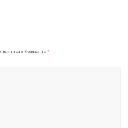
 полета са отбелязани с
*