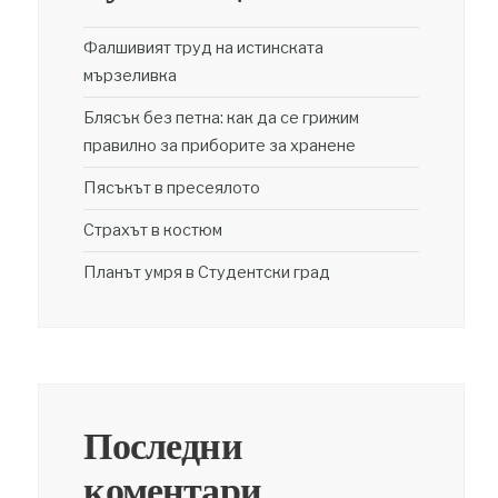
Фалшивият труд на истинската
мързеливка
Блясък без петна: как да се грижим
правилно за приборите за хранене
Пясъкът в пресеялото
Страхът в костюм
Планът умря в Студентски град
Последни
коментари