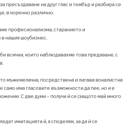
 за пресъздаване на друг глас и тембър и разбира се
е, в коренно различно.
аме професионализма, старанието и
 в нашия шоубизнес.
 би всички, които наблюдавахме това предаване, с
а.
като мъжемелачка, посредствена и лигава вокалистка
не само има гласовите възможности да пее, но и е
жение. С две думи – получи й се (защото май много
ледат имитацията й, я споделям, за да й се