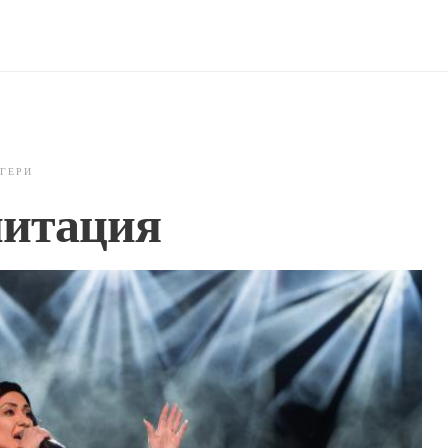
 ГЕРИ
митация