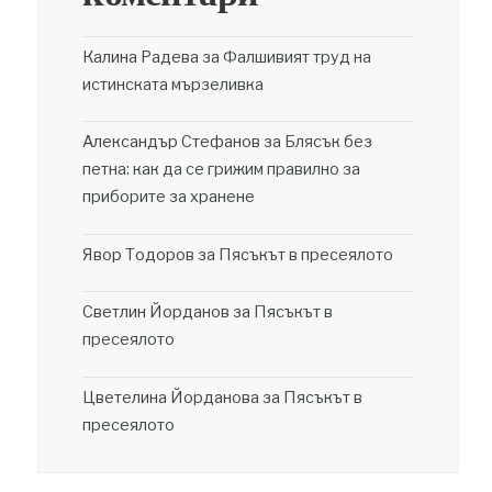
Калина Радева
за
Фалшивият труд на
истинската мързеливка
Александър Стефанов
за
Блясък без
петна: как да се грижим правилно за
приборите за хранене
Явор Тодоров
за
Пясъкът в пресеялото
Светлин Йорданов
за
Пясъкът в
пресеялото
Цветелина Йорданова
за
Пясъкът в
пресеялото