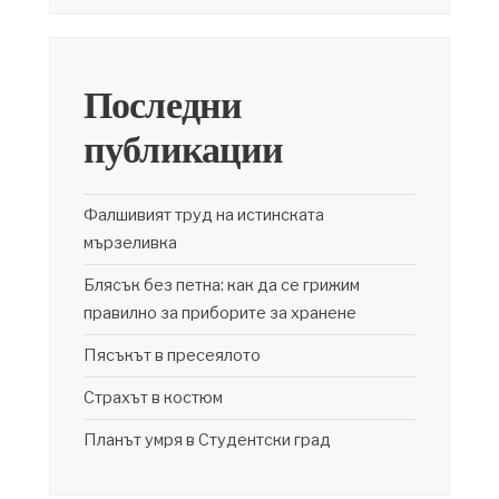
Последни
публикации
Фалшивият труд на истинската
мързеливка
Блясък без петна: как да се грижим
правилно за приборите за хранене
Пясъкът в пресеялото
Страхът в костюм
Планът умря в Студентски град