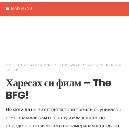
MAIN MENU
WRITTEN BY
GEORGIANA
•
08.04.2016
•
13:41
•
ВСИЧКО
ЗА ГЕРИ
Харесах си филм – The
BFG!
Не мога да не ви споделя този трейлър – уникален
е! Не знам как съм го пропуснала досега, но
определено юли месец възнамерявам да ходя на