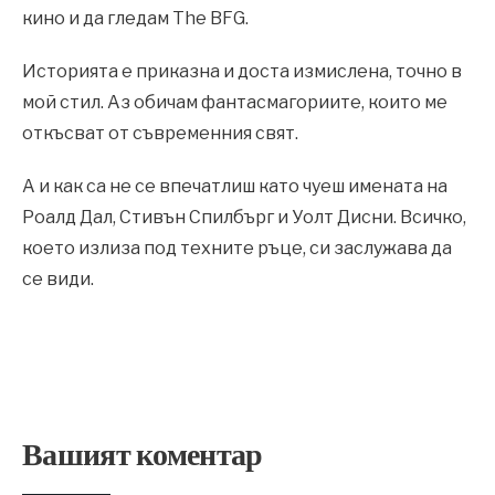
кино и да гледам The BFG.
Историята е приказна и доста измислена, точно в
мой стил. Аз обичам фантасмагориите, които ме
откъсват от съвременния свят.
А и как са не се впечатлиш като чуеш имената на
Роалд Дал, Стивън Спилбърг и Уолт Дисни. Всичко,
което излиза под техните ръце, си заслужава да
се види.
Вашият коментар