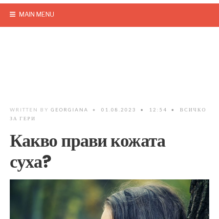
MAIN MENU
WRITTEN BY
GEORGIANA
•
01.08.2023
•
12:54
•
ВСИЧКО
ЗА ГЕРИ
Какво прави кожата
суха?