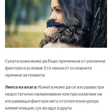
Сухата кожа може да бъде причинена от различни
фактори и условия. Ето някои от основните
причини за появата:
Липса на влага:
Кожата може да се изсушава при
недостатъчно овлажняване или при излагане на
изсушаващи фактори като отоплителни уреди,
климатизация, сух въздух и други.