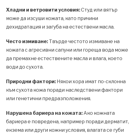
Хладни и ветровити условия:
Студ или вятър
може да изсуши кожата, като причини
дехидратация и загуба на естествени масла.
Често измиване:
Твърде честото измиване на
кожата с агресивни сапуни или гореща вода може
да премахне естествените масла и влага, което
води до сухота.
Природни фактори:
Някои хора имат по-склонна
към сухота кожа поради наследствени фактори
или генетични предразположения.
Нарушена бариера на кожата:
Ако кожната
бариера е повредена, например поради дерматит,
екзема или други кожни условия, влагата се губи