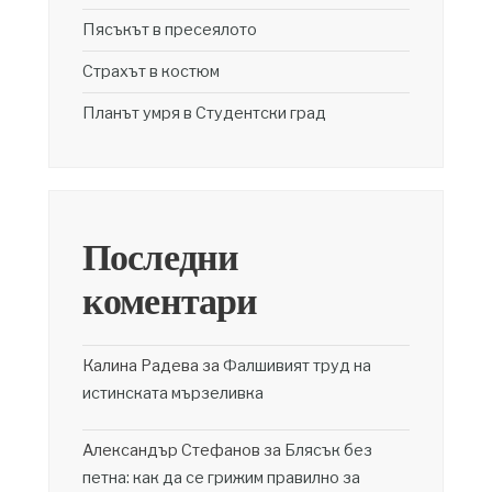
Пясъкът в пресеялото
Страхът в костюм
Планът умря в Студентски град
Последни
коментари
Калина Радева
за
Фалшивият труд на
истинската мързеливка
Александър Стефанов
за
Блясък без
петна: как да се грижим правилно за