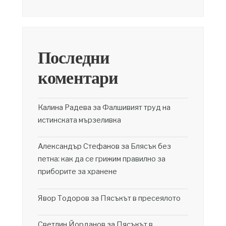
Последни
коментари
Калина Радева
за
Фалшивият труд на
истинската мързеливка
Александър Стефанов
за
Блясък без
петна: как да се грижим правилно за
приборите за хранене
Явор Тодоров
за
Пясъкът в пресеялото
Светлин Йорданов
за
Пясъкът в