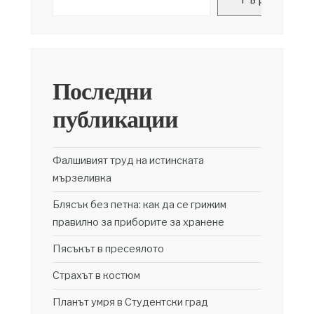
Последни
публикации
Фалшивият труд на истинската
мързеливка
Блясък без петна: как да се грижим
правилно за приборите за хранене
Пясъкът в пресеялото
Страхът в костюм
Планът умря в Студентски град