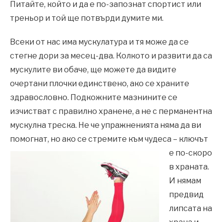
Питайте, който и да е по-запознат спортист или
треньор и той ще потвърди думите ми.
Всеки от нас има мускулатура и тя може да се
стегне дори за месец-два. Колкото и развити да са
мускулите ви обаче, ще можете да видите
очертани плочки единствено, ако се храните
здравословно. Подкожните мазнините се
изчистват с правилно хранене, а не с перманентна
мускулна треска. Не че упражненията няма да ви
помогнат, но ако
се стремите към чудеса – ключът
е по-скоро
в храната.
И нямам
предвид
липсата на