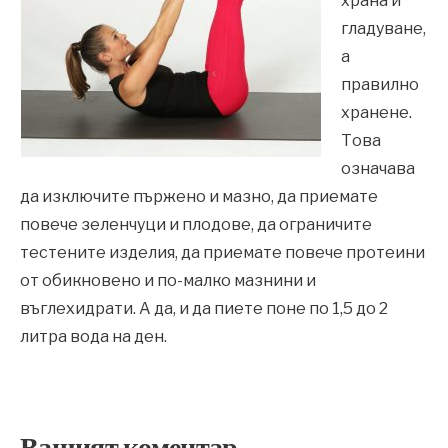
храна и
гладуване,
а
правилно
хранене.
Това
означава
да изключите пържено и мазно, да приемате
повече зеленчуци и плодове, да ограничите
тестените изделия, да приемате повече протеини
от обикновено и по-малко мазнини и
въглехидрати. А да, и да пиете поне по 1,5 до 2
литра вода на ден.
Вашият коментар