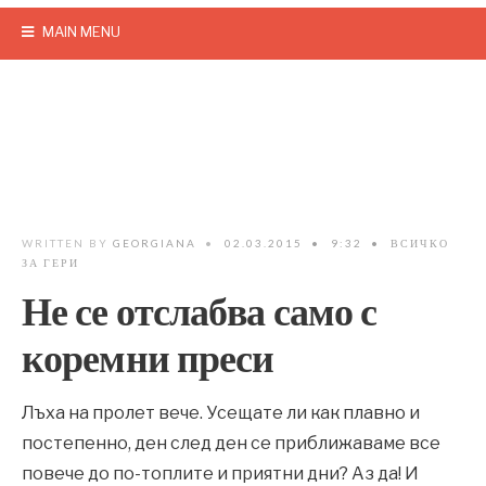
MAIN MENU
WRITTEN BY
GEORGIANA
•
02.03.2015
•
9:32
•
ВСИЧКО
ЗА ГЕРИ
Не се отслабва само с
коремни преси
Лъха на пролет вече. Усещате ли как плавно и
постепенно, ден след ден се приближаваме все
повече до по-топлите и приятни дни? Аз да! И