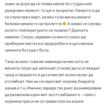
знам, че дори да се появи някой по-студен или
дъждовен момент, то ще е за кратко. Каквото и да
се случи през март, за мен този месец винаги
бележи началото на пролетта
А какво се случва,
когато температурите се покачат? Дрехите
намалят. Скоро, надявам се много скоро ще
приберем палтата в гардеробите и ще сменим
зимните ботуши с боти.
Така, всичко това ме навежда на мисълта, че
жените скоро ще започнат отново да се оглеждат
пред огледалото и да си мислят колко искат да
отслабнат. Как не си харесват корема, бедрата,
ханша и т.н. Именно заради тях днес възнамерявам
да развенчая един мит за отслабването – само с
коремни преси не се прави плосък корем.