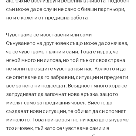
ако бяхме взели други решения в живота. Подобен
сън може да се случи не само с бивши партньори,
но и с колеги от предишна работа.
Чувстваме се изоставени или сами
Сънуването на друг човек също може да означава,
че се чувстваме тъжни и сами. Това е израз, че
някой много ни липсва, но той пък от своя страна
не изпитва същите чувства към нас. Колкото и да
се опитваме да го забравим, ситуации и предмети
все за него ни подсещат. Всъщност много хора се
затрудняват да започнат нова връзка, защото
мислят само за предишния човек. Вместо да
създават нови ситуации, те обичат да си спомнят
миналото. Това най-вероятно ни кара да сънуваме
този човек, тъй като се чувстваме сами и в