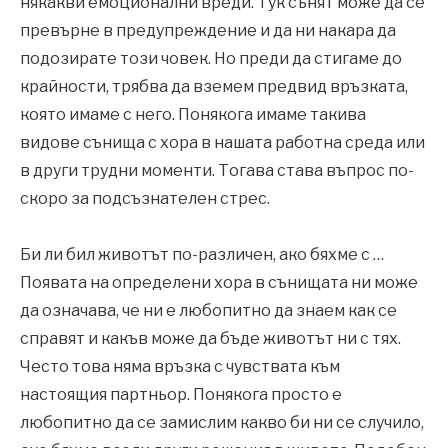
някакви емоционални вреди. Тук сънят може да се
превърне в предупреждение и да ни накара да
подозирате този човек. Но преди да стигаме до
крайности, трябва да вземем предвид връзката,
която имаме с него. Понякога имаме такива
видове сънища с хора в нашата работна среда или
в други трудни моменти. Тогава става въпрос по-
скоро за подсъзнателен стрес.
Би ли бил животът по-различен, ако бяхме с …
Появата на определени хора в сънищата ни може
да означава, че ни е любопитно да знаем как се
справят и какъв може да бъде животът ни с тях.
Често това няма връзка с чувствата към
настоящия партньор. Понякога просто е
любопитно да се замислим какво би ни се случило,