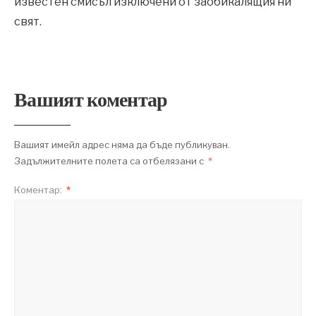
известен смисъл изключени от заобикалящия ни
свят.
Вашият коментар
Вашият имейл адрес няма да бъде публикуван.
Задължителните полета са отбелязани с
*
Коментар:
*