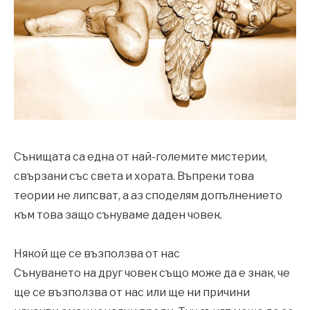
Сънищата са една от най-големите мистерии,
свързани със света и хората. Въпреки това
теории не липсват, а аз споделям допълнението
към това защо сънуваме даден човек.
Някой ще се възползва от нас
Сънуването на друг човек също може да е знак, че
ще се възползва от нас или ще ни причини