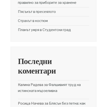
правилно за приборите за хранене
Пясъкът в пресеялото
Страхът в костюм
Планът умря в Студентски град
Последни
коментари
Калина Радева
за
Фалшивият труд на
истинската мързеливка
Росица Начева
за
Блясък без петна: как