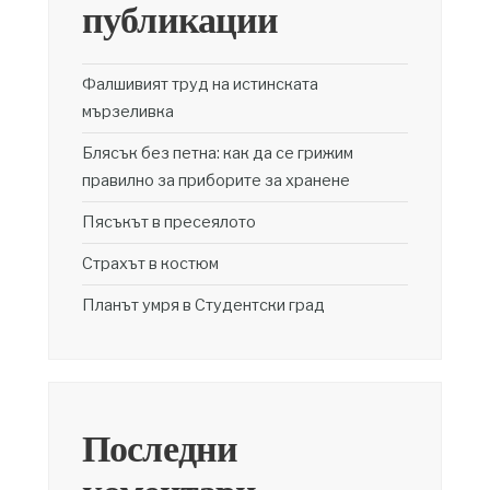
публикации
Фалшивият труд на истинската
мързеливка
Блясък без петна: как да се грижим
правилно за приборите за хранене
Пясъкът в пресеялото
Страхът в костюм
Планът умря в Студентски град
Последни