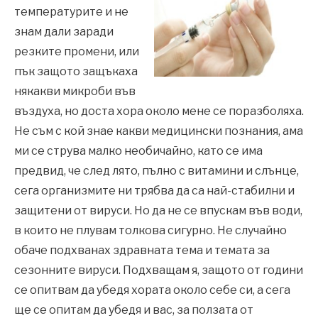
температурите и не
знам дали заради
резките промени, или
пък защото защъкаха
някакви микроби във
въздуха, но доста хора около мене се поразболяха.
Не съм с кой знае какви медицински познания, ама
ми се струва малко необичайно, като се има
предвид, че след лято, пълно с витамини и слънце,
сега организмите ни трябва да са най-стабилни и
защитени от вируси. Но да не се впускам във води,
в които не плувам толкова сигурно. Не случайно
обаче подхванах здравната тема и темата за
сезонните вируси. Подхващам я, защото от години
се опитвам да убедя хората около себе си, а сега
ще се опитам да убедя и вас, за ползата от