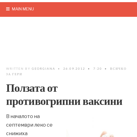
MAIN MENU
WRITTEN BY
GEORGIANA
•
26.09.2012
•
7:20
•
ВСИЧКО
ЗА ГЕРИ
Ползата от
противогрипни ваксини
В началото на
септември леко се
снижиха