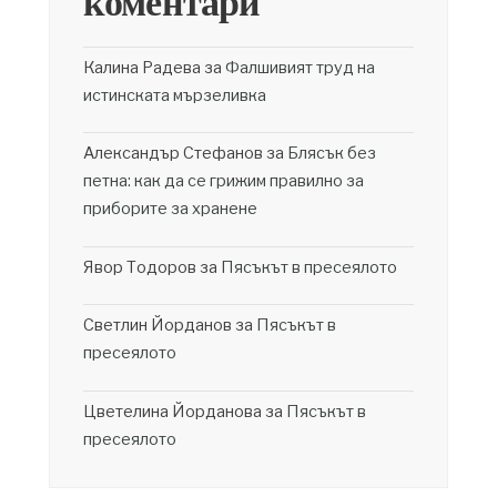
коментари
Калина Радева
за
Фалшивият труд на
истинската мързеливка
Александър Стефанов
за
Блясък без
петна: как да се грижим правилно за
приборите за хранене
Явор Тодоров
за
Пясъкът в пресеялото
Светлин Йорданов
за
Пясъкът в
пресеялото
Цветелина Йорданова
за
Пясъкът в
пресеялото