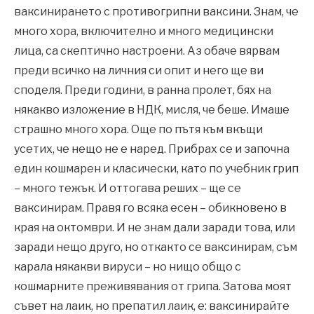
ваксинирането с противогрипни ваксини. Знам, че
много хора, включително и много медицински
лица, са скептично настроени. Аз обаче вярвам
преди всичко на личния си опит и него ще ви
споделя. Преди години, в ранна пролет, бях на
някакво изложение в НДК, мисля, че беше. Имаше
страшно много хора. Още по пътя към вкъщи
усетих, че нещо не е наред. Прибрах се и започна
един кошмарен и класически, като по учебник грип
– много тежък. И оттогава реших – ще се
ваксинирам. Правя го всяка есен – обикновено в
края на октомври. И не знам дали заради това, или
заради нещо друго, но откакто се ваксинирам, съм
карала някакви вируси – но нищо общо с
кошмарните преживявания от грипа. Затова моят
съвет на лаик, но препатил лаик, е: ваксинирайте