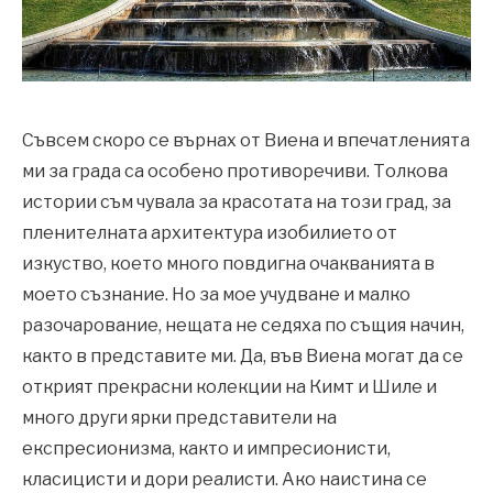
Съвсем скоро се върнах от Виена и впечатленията
ми за града са особено противоречиви. Толкова
истории съм чувала за красотата на този град, за
пленителната архитектура изобилието от
изкуство, което много повдигна очакванията в
моето съзнание. Но за мое учудване и малко
разочарование, нещата не седяха по същия начин,
както в представите ми. Да, във Виена могат да се
открият прекрасни колекции на Кимт и Шиле и
много други ярки представители на
експресионизма, както и импресионисти,
класицисти и дори реалисти. Ако наистина се