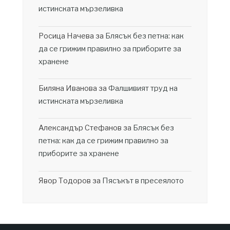
истинската мързеливка
Росица Начева
за
Блясък без петна: как
да се грижим правилно за приборите за
хранене
Биляна Иванова
за
Фалшивият труд на
истинската мързеливка
Александър Стефанов
за
Блясък без
петна: как да се грижим правилно за
приборите за хранене
Явор Тодоров
за
Пясъкът в пресеялото