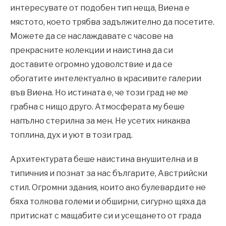
интересувате от подобен тип неща, Виена е
мястото, което трябва задължително да посетите.
Можете да се наслаждавате с часове на
прекрасните колекции и наистина да си
доставите огромно удоволствие и да се
обогатите интелектуално в красивите галерии
във Виена. Но истината е, че този град не ме
грабна с нищо друго. Атмосферата му беше
напълно стерилна за мен. Не усетих никаква
топлина, дух и уют в този град.
Архитектурата беше наистина внушителна и в
типичния и познат за нас българите, Австрийски
стил. Огромни здания, които ако булевардите не
бяха толкова големи и обширни, сигурно щяха да
притискат с мащабите си и усещането от града