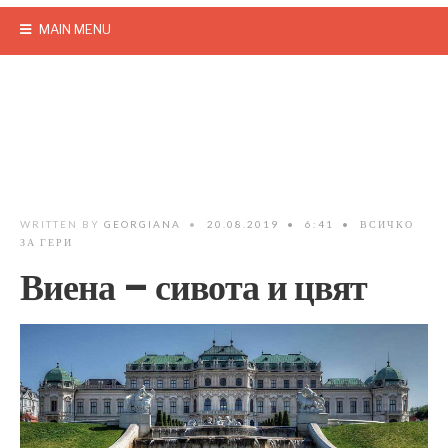
MAIN MENU
WRITTEN BY
GEORGIANA
•
20.08.2019
•
6:41
•
ВСИЧКО
ЗА ГЕРИ
Виена – сивота и цвят