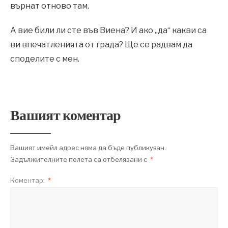
върнат отново там.
А вие били ли сте във Виена? И ако „да“ какви са
ви впечатленията от града? Ще се радвам да
споделите с мен.
Вашият коментар
Вашият имейл адрес няма да бъде публикуван.
Задължителните полета са отбелязани с
*
Коментар:
*