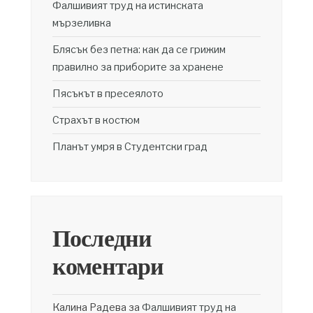
Фалшивият труд на истинската
мързеливка
Блясък без петна: как да се грижим
правилно за приборите за хранене
Пясъкът в пресеялото
Страхът в костюм
Планът умря в Студентски град
Последни
коментари
Калина Радева
за
Фалшивият труд на