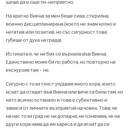
щеше да е още по-неприятно.
На кратко Виена за мен беше сива, стерилна,
военно дисциплинирана (което не знам колко е
негатив или позитив, но със сигурност това
губеше от духа на града).
Истината е, че не бих се върнала във Виена.
Единствено може би по работа, но повторно на
екскурзия там – не.
Сигурно с този текст учудвам много хора, които
искат да отидат във Виена или вече са били там, но
като всичко останало и това е субективно и
зависи от личните възприятия на човек. Това, че
на нас този град не ни допадна, не означава, че на
други хора няма да им хареса и да искат да се