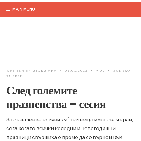
MAIN MENU
WRITTEN BY
GEORGIANA
•
03.01.2012
•
9:06
•
ВСИЧКО
ЗА ГЕРИ
След големите
празненства – сесия
За съжаление всички хубави неща имат своя край,
сега когато всички коледни и новогодишни
празници свършиха е време да се върнем към