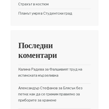
Страхът в костюм
Планът умря в Студентски град
Последни
коментари
Калина Радева
за
Фалшивият труд на
истинската мързеливка
Александър Стефанов
за
Блясък без
петна: как да се грижим правилно за
приборите за хранене