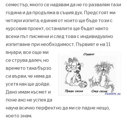
семестър, много се надявам да не го развалям тази
година и да продължа в съшия дух. Предстоят ми
четири изпита, единия от които ще бъде този с
курсовия проект, останалите ще бъдат както
всеки път писмени и след това с индивидуално
изпитване при необходимост. Първият е на 11
януари,
все още ми
се струва далеч, но
времето така бързо
си върви, че няма да
усетя как ще дойде.
Дано имам късмет и
поне ако не успея да
науча всичко перфектно да ми се падне нещо,
което знам.