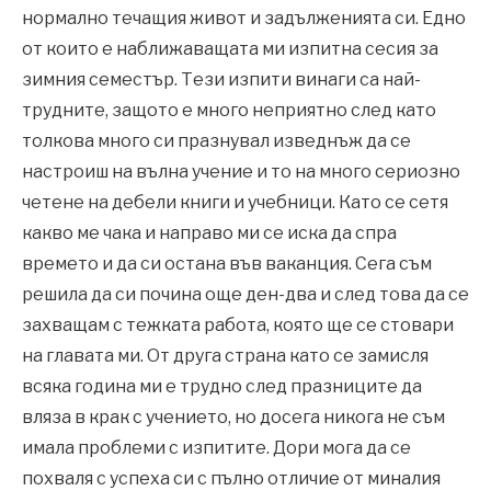
нормално течащия живот и задълженията си. Едно
от които е наближаващата ми изпитна сесия за
зимния семестър. Тези изпити винаги са най-
трудните, защото е много неприятно след като
толкова много си празнувал изведнъж да се
настроиш на вълна учение и то на много сериозно
четене на дебели книги и учебници. Като се сетя
какво ме чака и направо ми се иска да спра
времето и да си остана във ваканция. Сега съм
решила да си почина още ден-два и след това да се
захващам с тежката работа, която ще се стовари
на главата ми. От друга страна като се замисля
всяка година ми е трудно след празниците да
вляза в крак с учението, но досега никога не съм
имала проблеми с изпитите. Дори мога да се
похваля с успеха си с пълно отличие от миналия