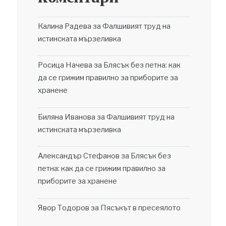
Калина Радева
за
Фалшивият труд на
истинската мързеливка
Росица Начева
за
Блясък без петна: как
да се грижим правилно за приборите за
хранене
Биляна Иванова
за
Фалшивият труд на
истинската мързеливка
Александър Стефанов
за
Блясък без
петна: как да се грижим правилно за
приборите за хранене
Явор Тодоров
за
Пясъкът в пресеялото