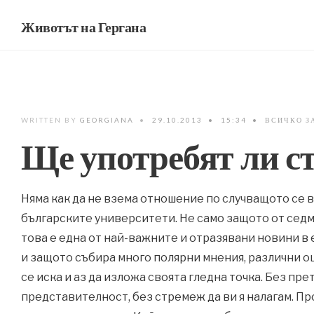
Животът на Гергана
WRITTEN BY
GEORGIANA
•
29.10.2013
•
15:34
•
ВСИЧКО З
Ще употребят ли с
Няма как да не взема отношение по случващото се в
българските университети. Не само защото от сед
това е една от най-важните и отразявани новини в 
и защото събира много полярни мнения, различни о
се иска и аз да изложа своята гледна точка. Без пр
представителност, без стремеж да ви я налагам. П