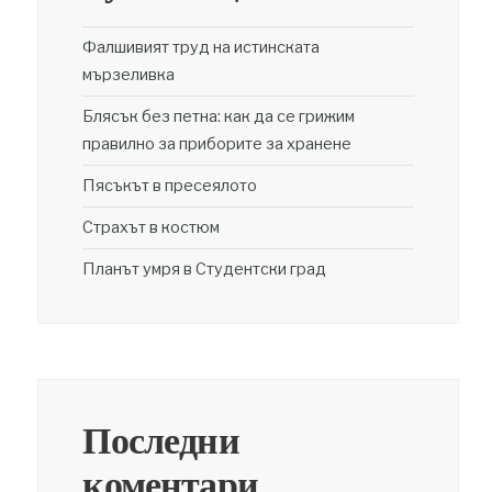
Фалшивият труд на истинската
мързеливка
Блясък без петна: как да се грижим
правилно за приборите за хранене
Пясъкът в пресеялото
Страхът в костюм
Планът умря в Студентски град
Последни
коментари