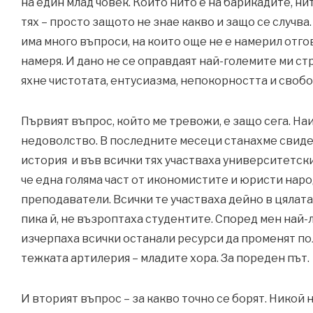
на един млад човек. Който нито е на барикадите, ни
тях – просто защото не знае какво и защо се случва
има много въпроси, на които още не е намерил отгов
намеря. И дано не се оправдаят най-големите ми ст
яхне чистотата, ентусиазма, непокорността и своб
Първият въпрос, който ме тревожи, е защо сега. На
недоволство. В последните месеци станахме свиде
история и във всички тях участваха университетски
че една голяма част от икономистите и юристи нар
преподаватели. Всички те участваха дейно в цялата
пика й, не възроптаха студентите. Според мен най-
изчерпаха всички останали ресурси да променят по
тежката артилерия – младите хора. За пореден път.
И вторият въпрос – за какво точно се борят. Никой 