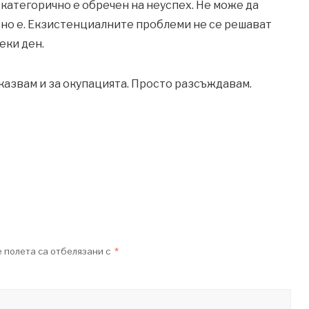
 категорично е обречен на неуспех. Не може да
но е. Екзистенциалните проблеми не се решават
еки ден.
 казвам и за окупацията. Просто разсъждавам.
 полета са отбелязани с
*