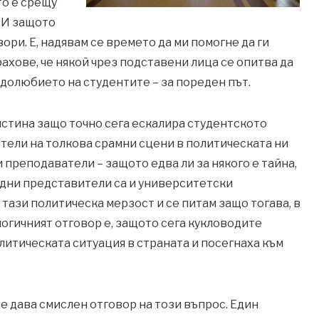
то е срещу
. И защото
ори. Е, надявам се времето да ми помогне да ги
рахове, че някой чрез подставени лица се опитва да
одолюбието на студентите – за пореден път.
истина защо точно сега ескалира студентското
тели на толкова срамни сцени в политическата ни
 преподаватели – защото едва ли за някого е тайна,
одни представители са и университетски
 тази политическа мерзост и се питам защо тогава, в
логичният отговор е, защото сега кукловодите
литическата ситуация в страната и посегнаха към
не дава смислен отговор на този въпрос. Един