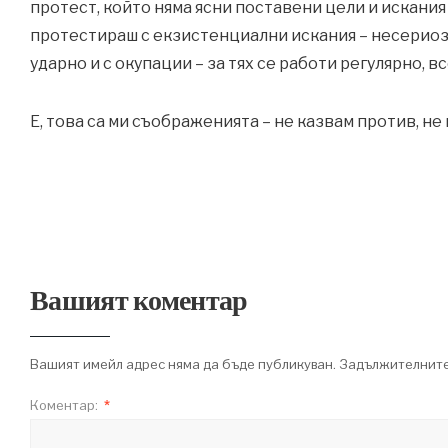
протест, който няма ясни поставени цели и искания
протестираш с екзистенциални искания – несериоз
ударно и с окупации – за тях се работи регулярно, вс
Е, това са ми съображенията – не казвам против, не
Вашият коментар
Вашият имейл адрес няма да бъде публикуван.
Задължителните
Коментар:
*