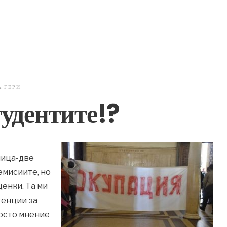
А ГЕРИ
тудентите!?
мица-две
емисиите, но
ценки. Та ми
етенции за
росто мнение