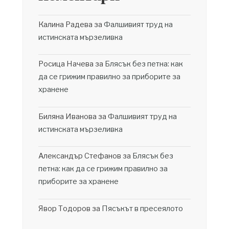
Калина Радева
за
Фалшивият труд на
истинската мързеливка
Росица Начева
за
Блясък без петна: как
да се грижим правилно за приборите за
хранене
Биляна Иванова
за
Фалшивият труд на
истинската мързеливка
Александър Стефанов
за
Блясък без
петна: как да се грижим правилно за
приборите за хранене
Явор Тодоров
за
Пясъкът в пресеялото