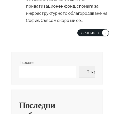
приватизационен фонд, спомага за
инфраструктурното облагородяване на
София. Съвсем скоро ми се
...
→
READ MORE
Търсене
Търсене
Последни