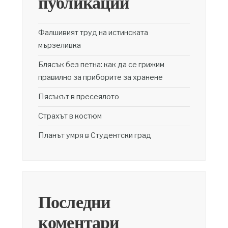
публикации
Фалшивият труд на истинската
мързеливка
Блясък без петна: как да се грижим
правилно за приборите за хранене
Пясъкът в пресеялото
Страхът в костюм
Планът умря в Студентски град
Последни
коментари