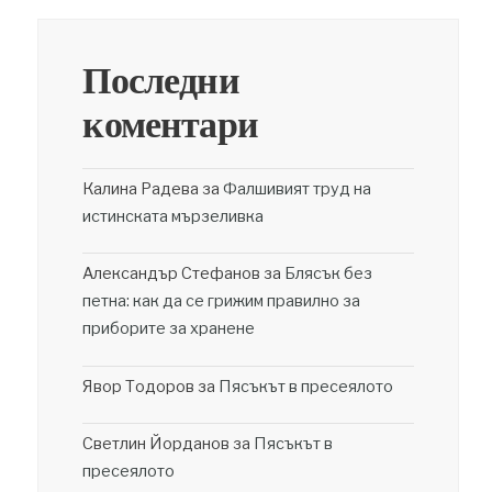
Последни
коментари
Калина Радева
за
Фалшивият труд на
истинската мързеливка
Александър Стефанов
за
Блясък без
петна: как да се грижим правилно за
приборите за хранене
Явор Тодоров
за
Пясъкът в пресеялото
Светлин Йорданов
за
Пясъкът в
пресеялото