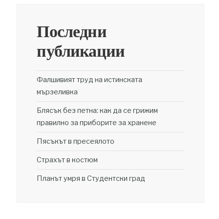
Последни
публикации
Фалшивият труд на истинската
мързеливка
Блясък без петна: как да се грижим
правилно за приборите за хранене
Пясъкът в пресеялото
Страхът в костюм
Планът умря в Студентски град