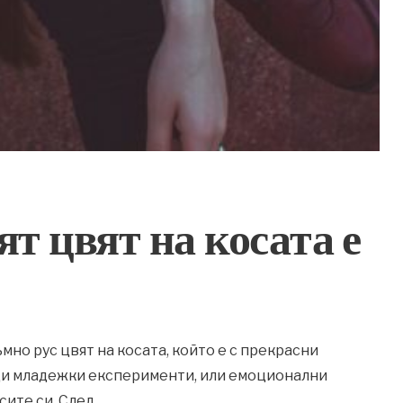
т цвят на косата е
мно рус цвят на косата, който е с прекрасни
ди младежки експерименти, или емоционални
сите си. След
...