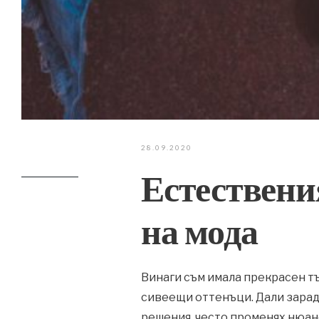
28.09.2020
Естествения
на мода
Винаги съм имала прекрасен тъ
сивеещи оттенъци. Дали зара
решения, често променях нюан