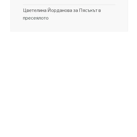
Цветелина Йорданова
за
Пясъкът в
пресеялото