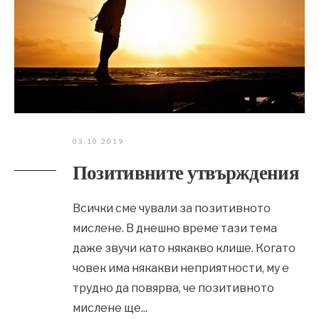
03.10.2019
Позитивните утвърждения
Всички сме чували за позитивното
мислене. В днешно време тази тема
даже звучи като някакво клише. Когато
човек има някакви неприятности, му е
трудно да повярва, че позитивното
мислене ще
...