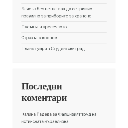
Блясък без петна: как да се грижим
правилно за приборите за хранене
Пясъкът в пресеялото
Страхът в костюм
Планът умря в Студентски град
Последни
коментари
Калина Радева
за
Фалшивият труд на
истинската мързеливка