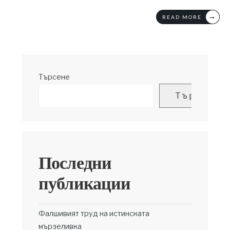
→
READ MORE
Търсене
Търсене
Последни
публикации
Фалшивият труд на истинската
мързеливка