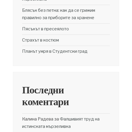
Блясък без петна: как да се грижим
правилно за приборите за хранене
Пясъкът в пресеялото
Страхът в костюм
Планът умря в Студентски град
Последни
коментари
Калина Радева
за
Фалшивият труд на
истинската мързеливка