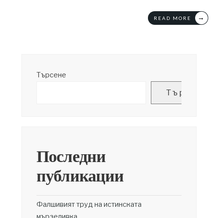
→
READ MORE
Търсене
Търсене
Последни
публикации
Фалшивият труд на истинската
мързеливка