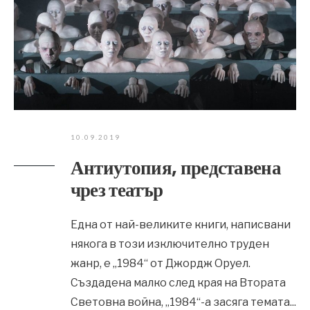
10.09.2019
Антиутопия, представена
чрез театър
Една от най-великите книги, написвани
някога в този изключително труден
жанр, е „1984“ от Джордж Оруел.
Създадена малко след края на Втората
Световна война, „1984“-а засяга темата
...