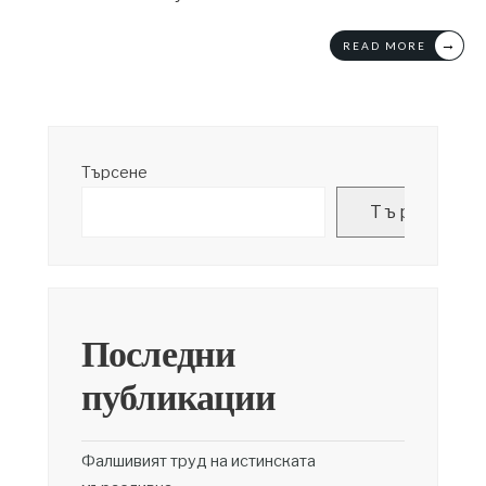
→
READ MORE
Търсене
Търсене
Последни
публикации
Фалшивият труд на истинската