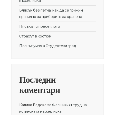
мързеливка
Блясък без петна: как да се грижим
правилно за приборите за хранене
Пясъкът в пресеялото
Страхът в костюм
Планът умря в Студентски град
Последни
коментари
Калина Радева
за
Фалшивият труд на
истинската мързеливка