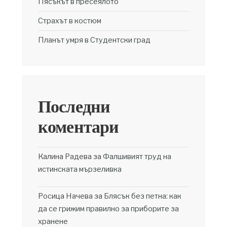
Пясъкът в пресеялото
Страхът в костюм
Планът умря в Студентски град
Последни
коментари
Калина Радева
за
Фалшивият труд на
истинската мързеливка
Росица Начева
за
Блясък без петна: как
да се грижим правилно за приборите за
хранене