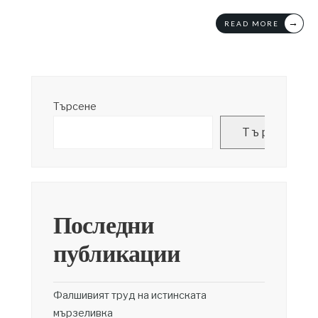
→
READ MORE
Търсене
Търсене
Последни
публикации
Фалшивият труд на истинската
мързеливка