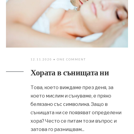
12.11.2020
• ONE COMMENT
Хората в сънищата ни
Това, което виждаме през деня, за
което мислим и сънуваме, е пряко
белязано със символика. Защо в
сънищата ни се появяват определени
хора? Често се питам този въпрос и
затова го разнищвам
...