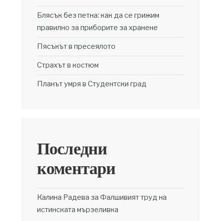
Блясък без петна: как да се грижим
правилно за приборите за хранене
Пясъкът в пресеялото
Страхът в костюм
Планът умря в Студентски град
Последни
коментари
Калина Радева
за
Фалшивият труд на
истинската мързеливка