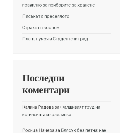
правилно за приборите за хранене
Пясъкът в пресеялото
Страхът в костюм
Планът умря в Студентски град
Последни
коментари
Калина Радева
за
Фалшивият труд на
истинската мързеливка
Росица Начева
за
Блясък без петна: как