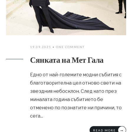
19.09.2021
• ONE COMMENT
Сянката на Мет Гала
Едно от най-големите модни събития с
благотворителна цел отново свети на
звездния небосклон. След като през
миналата година събитието бе
отменено по познатите ни причини, то
сега
...
→
READ MORE