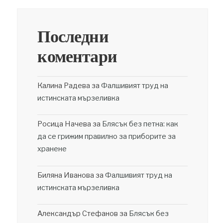
Последни
коментари
Калина Радева
за
Фалшивият труд на
истинската мързеливка
Росица Начева
за
Блясък без петна: как
да се грижим правилно за приборите за
хранене
Биляна Иванова
за
Фалшивият труд на
истинската мързеливка
Александър Стефанов
за
Блясък без