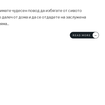
 имате чудесен повод да избягате от сивото
далеч от дома и да се отдадете на заслужена
няма
...
→
READ MORE