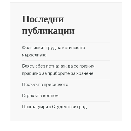
Последни
публикации
Фалшивият труд на истинската
мързеливка
Блясък без петна: как да се грижим
правилно за приборите за хранене
Пясъкът в пресеялото
Страхът в костюм
Планът умря в Студентски град