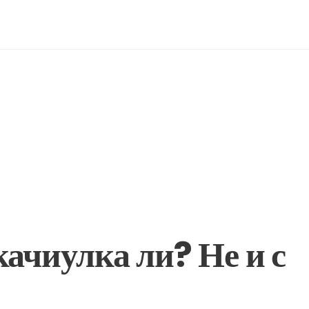
качиулка ли? Не и с