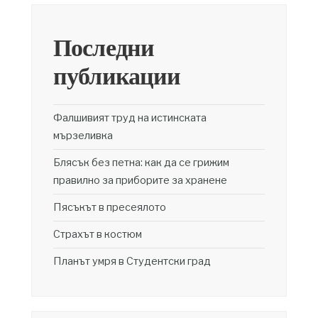
Последни
публикации
Фалшивият труд на истинската
мързеливка
Блясък без петна: как да се грижим
правилно за приборите за хранене
Пясъкът в пресеялото
Страхът в костюм
Планът умря в Студентски град