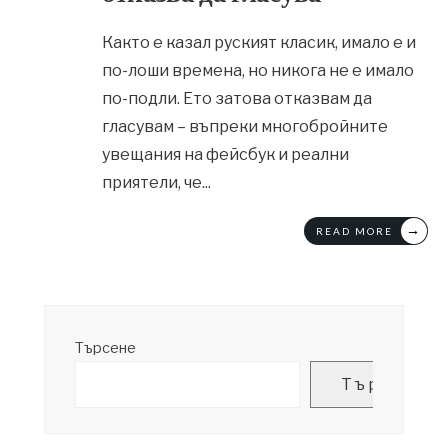
Както е казал руският класик, имало е и
по-лоши времена, но никога не е имало
по-подли. Ето затова отказвам да
гласувам – въпреки многобройните
увещания на фейсбук и реални
приятели, че
...
→
READ MORE
Търсене
Търсене