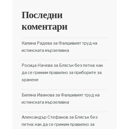
Последни
коментари
Калина Радева
за
Фалшивият труд на
истинската мързеливка
Росица Начева
за
Блясък без петна: как
да се грижим правилно за приборите за
хранене
Биляна Иванова
за
Фалшивият труд на
истинската мързеливка
Александър Стефанов
за
Блясък без
петна: как да се грижим правилно за