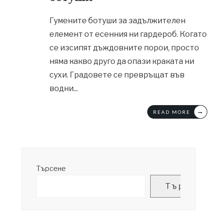
Гумените ботуши за задължителен
елемент от есенния ни гардероб. Когато
се изсипят дъждовните порои, просто
няма какво друго да опази краката ни
сухи. Градовете се превръщат във
водни
...
→
READ MORE
Търсене
Търсене