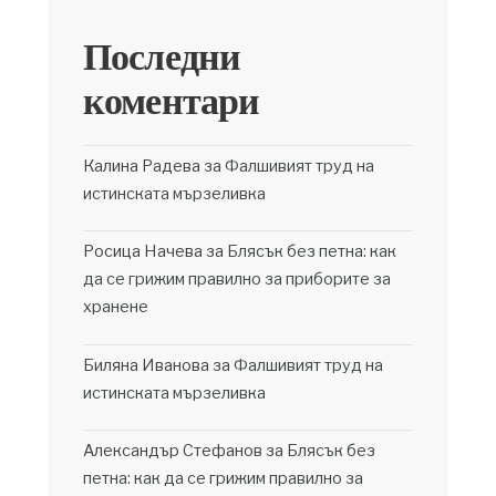
Последни
коментари
Калина Радева
за
Фалшивият труд на
истинската мързеливка
Росица Начева
за
Блясък без петна: как
да се грижим правилно за приборите за
хранене
Биляна Иванова
за
Фалшивият труд на
истинската мързеливка
Александър Стефанов
за
Блясък без
петна: как да се грижим правилно за