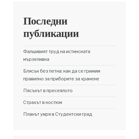
Последни
публикации
Фалшивият труд на истинската
мързеливка
Блясък без петна: как да се грижим
правилно за приборите за хранене
Пясъкът в пресеялото
Страхът в костюм
Планът умря в Студентски град