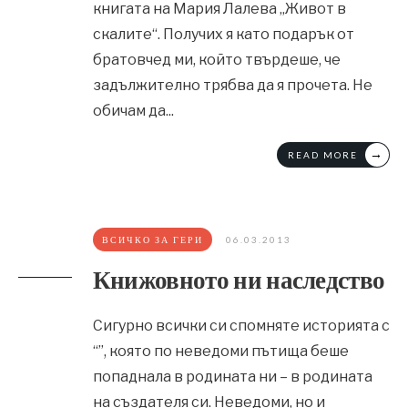
книгата на Мария Лалева „Живот в
скалите“. Получих я като подарък от
братовчед ми, който твърдеше, че
задължително трябва да я прочета. Не
обичам да
...
→
READ MORE
ВСИЧКО ЗА ГЕРИ
06.03.2013
Книжовното ни наследство
Сигурно всички си спомняте историята с
“”, която по неведоми пътища беше
попаднала в родината ни – в родината
на създателя си. Неведоми, но и