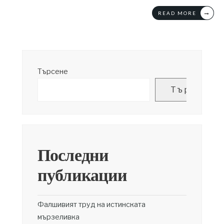
→
READ MORE
Търсене
Търсене
Последни
публикации
Фалшивият труд на истинската
мързеливка