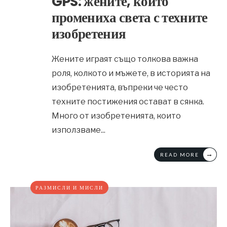
GPS: жените, които
промениха света с техните
изобретения
Жените играят също толкова важна
роля, колкото и мъжете, в историята на
изобретенията, въпреки че често
техните постижения остават в сянка.
Много от изобретенията, които
използваме
...
→
READ MORE
РАЗМИСЛИ И МИСЛИ