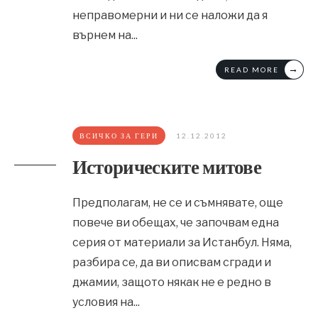
неправомерни и ни се наложи да я
върнем на
...
→
READ MORE
ВСИЧКО ЗА ГЕРИ
12.12.2012
Историческите митове
Предполагам, не се и съмнявате, още
повече ви обещах, че започвам една
серия от материали за Истанбул. Няма,
разбира се, да ви описвам сгради и
джамии, защото някак не е редно в
условия на
...