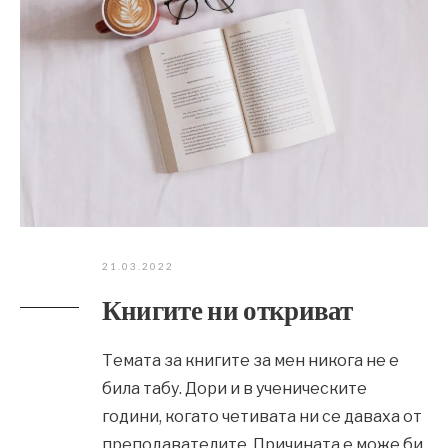
21.03.2022
Книгите ни откриват
Темата за книгите за мен никога не е
била табу. Дори и в ученическите
години, когато четивата ни се даваха от
преподавателите. Причината е може би