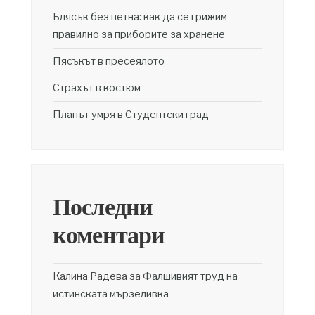
Блясък без петна: как да се грижим
правилно за приборите за хранене
Пясъкът в пресеялото
Страхът в костюм
Планът умря в Студентски град
Последни
коментари
Калина Радева
за
Фалшивият труд на
истинската мързеливка