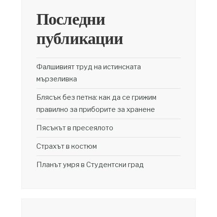
Последни
публикации
Фалшивият труд на истинската
мързеливка
Блясък без петна: как да се грижим
правилно за приборите за хранене
Пясъкът в пресеялото
Страхът в костюм
Планът умря в Студентски град