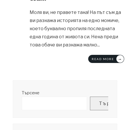
Моля ви, не правете така! На път съм да
ви разкажа историята на едно момиче,
което буквално пропиля последната
една година от живота си. Нека преди
това обаче ви разкажа малко
...
→
READ MORE
Търсене
Търсене