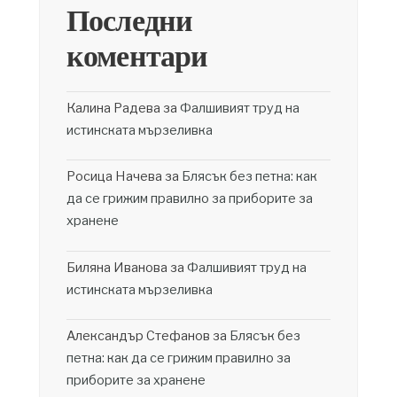
Последни
коментари
Калина Радева
за
Фалшивият труд на
истинската мързеливка
Росица Начева
за
Блясък без петна: как
да се грижим правилно за приборите за
хранене
Биляна Иванова
за
Фалшивият труд на
истинската мързеливка
Александър Стефанов
за
Блясък без
петна: как да се грижим правилно за
приборите за хранене