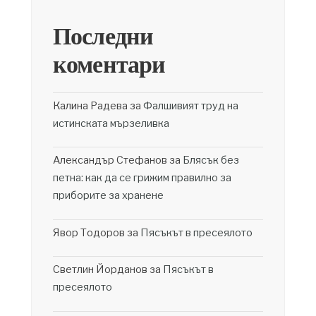
Последни
коментари
Калина Радева
за
Фалшивият труд на
истинската мързеливка
Александър Стефанов
за
Блясък без
петна: как да се грижим правилно за
приборите за хранене
Явор Тодоров
за
Пясъкът в пресеялото
Светлин Йорданов
за
Пясъкът в
пресеялото