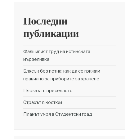
Последни
публикации
Фалшивият труд на истинската
мързеливка
Блясък без петна: как да се грижим
правилно за приборите за хранене
Пясъкът в пресеялото
Страхът в костюм
Планът умря в Студентски град