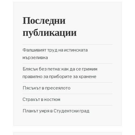
Последни
публикации
Фалшивият труд на истинската
мързеливка
Блясък без петна: как да се грижим
правилно за приборите за хранене
Пясъкът в пресеялото
Страхът в костюм
Планът умря в Студентски град