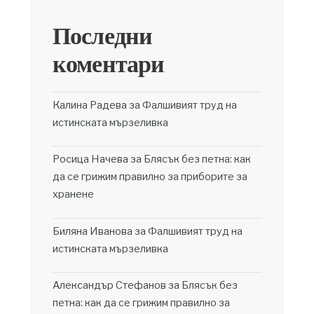
Последни
коментари
Калина Радева
за
Фалшивият труд на
истинската мързеливка
Росица Начева
за
Блясък без петна: как
да се грижим правилно за приборите за
хранене
Биляна Иванова
за
Фалшивият труд на
истинската мързеливка
Александър Стефанов
за
Блясък без
петна: как да се грижим правилно за