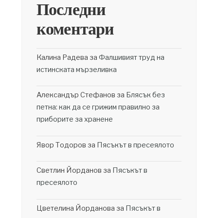
Последни
коментари
Калина Радева
за
Фалшивият труд на
истинската мързеливка
Александър Стефанов
за
Блясък без
петна: как да се грижим правилно за
приборите за хранене
Явор Тодоров
за
Пясъкът в пресеялото
Светлин Йорданов
за
Пясъкът в
пресеялото
Цветелина Йорданова
за
Пясъкът в