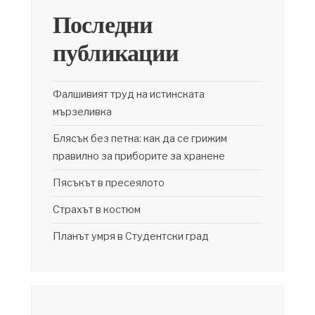
Последни
публикации
Фалшивият труд на истинската
мързеливка
Блясък без петна: как да се грижим
правилно за приборите за хранене
Пясъкът в пресеялото
Страхът в костюм
Планът умря в Студентски град