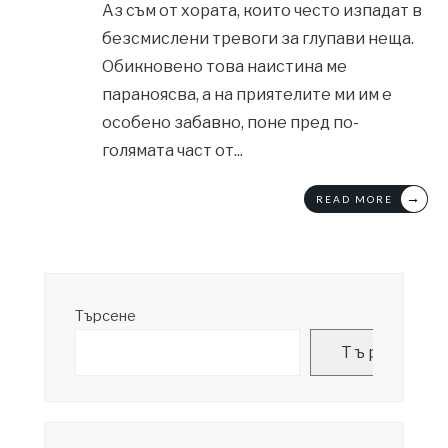
Аз съм от хората, които често изпадат в
безсмислени тревоги за глупави неща.
Обикновено това наистина ме
параноясва, а на приятелите ми им е
особено забавно, поне пред по-
голямата част от
...
→
READ MORE
Търсене
Търсене