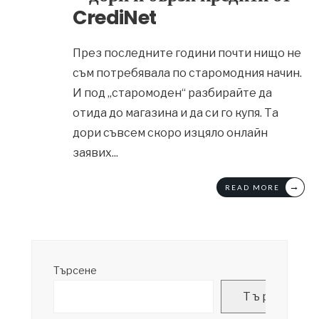
CrediNet
През последните години почти нищо не
съм потребявала по старомодния начин.
И под „старомоден“ разбирайте да
отида до магазина и да си го купя. Та
дори съвсем скоро изцяло онлайн
заявих
...
→
READ MORE
Търсене
Търсене