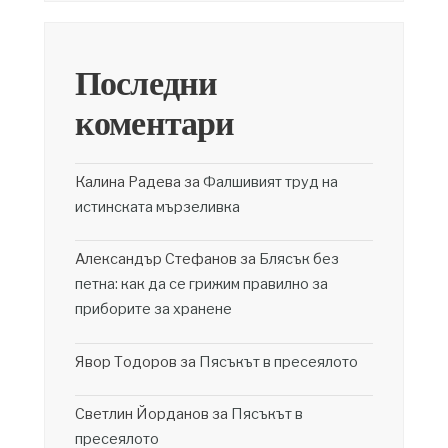
Последни
коментари
Калина Радева
за
Фалшивият труд на
истинската мързеливка
Александър Стефанов
за
Блясък без
петна: как да се грижим правилно за
приборите за хранене
Явор Тодоров
за
Пясъкът в пресеялото
Светлин Йорданов
за
Пясъкът в
пресеялото