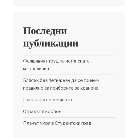
Последни
публикации
Фалшивият труд на истинската
мързеливка
Блясък без петна: как да се грижим
правилно за приборите за хранене
Пясъкът в пресеялото
Страхът в костюм
Планът умря в Студентски град