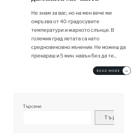
Не знам за вас, но на мен вече ми
омръзва от 40-градосувите
температури и жаркото слънце. В
големия град летата са като
средновековно мъчение. Не можеш да
прекараш и 5 мин. навън без да те
...
→
READ MORE
Търсене
Търсене