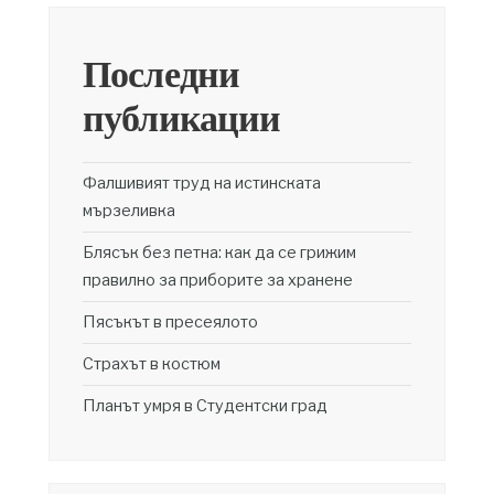
Последни
публикации
Фалшивият труд на истинската
мързеливка
Блясък без петна: как да се грижим
правилно за приборите за хранене
Пясъкът в пресеялото
Страхът в костюм
Планът умря в Студентски град