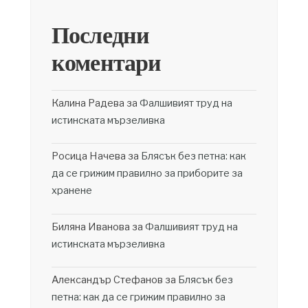
Последни
коментари
Калина Радева
за
Фалшивият труд на
истинската мързеливка
Росица Начева
за
Блясък без петна: как
да се грижим правилно за приборите за
хранене
Биляна Иванова
за
Фалшивият труд на
истинската мързеливка
Александър Стефанов
за
Блясък без
петна: как да се грижим правилно за