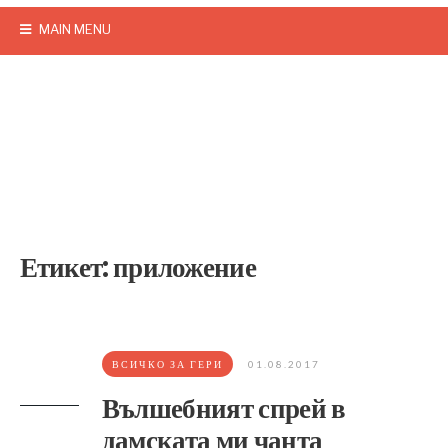
MAIN MENU
Етикет:
приложение
ВСИЧКО ЗА ГЕРИ
01.08.2017
Вълшебният спрей в
дамската ми чанта