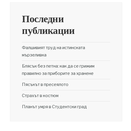
Последни
публикации
Фалшивият труд на истинската
мързеливка
Блясък без петна: как да се грижим
правилно за приборите за хранене
Пясъкът в пресеялото
Страхът в костюм
Планът умря в Студентски град