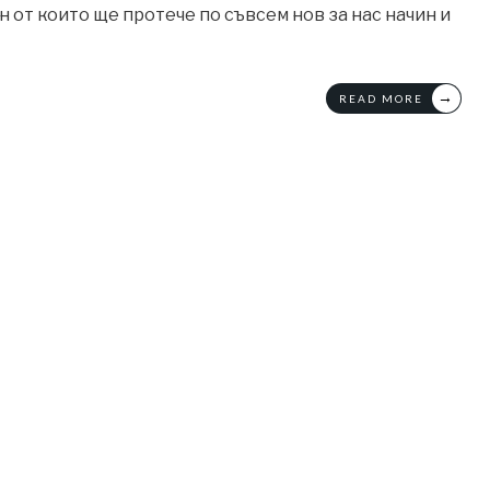
ин от които ще протече по съвсем нов за нас начин и
→
READ MORE