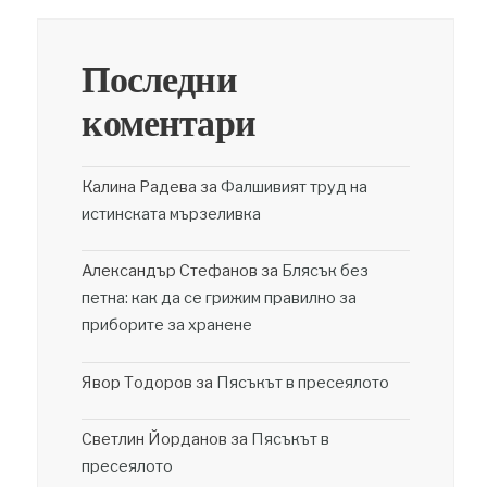
Последни
коментари
Калина Радева
за
Фалшивият труд на
истинската мързеливка
Александър Стефанов
за
Блясък без
петна: как да се грижим правилно за
приборите за хранене
Явор Тодоров
за
Пясъкът в пресеялото
Светлин Йорданов
за
Пясъкът в
пресеялото