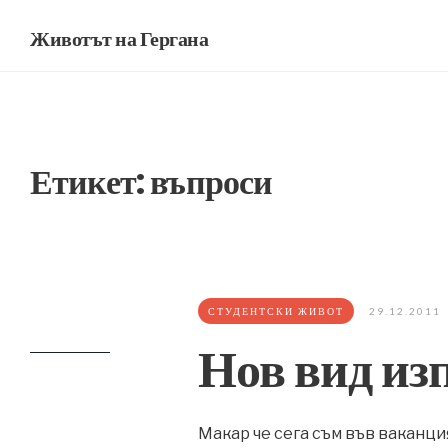
Животът на Гергана
Етикет:
въпроси
СТУДЕНТСКИ ЖИВОТ
29.12.2011
Нов вид из
Макар че сега съм във ваканци