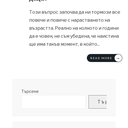
Този въпрос започва да ни тормози все
повече и повече с нарастването на
възрастта. Реално на колкото и години
да е човек, не съм убедена, че наистина
ще има такъв момент, в който
...
→
READ MORE
Търсене
Търсене