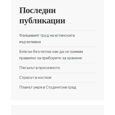
Последни
публикации
Фалшивият труд на истинската
мързеливка
Блясък без петна: как да се грижим
правилно за приборите за хранене
Пясъкът в пресеялото
Страхът в костюм
Планът умря в Студентски град