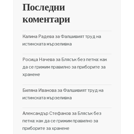
Последни
коментари
Калина Радева
за
Фалшивият труд на
истинската мързеливка
Росица Начева
за
Блясък без петна: как
да се грижим правилно за приборите за
хранене
Биляна Иванова
за
Фалшивият труд на
истинската мързеливка
Александър Стефанов
за
Блясък без
петна: как да се грижим правилно за
приборите за хранене