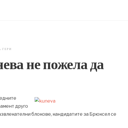
А ГЕРИ
ева не пожела да
ледните
ламент друго
 развлекателни блокове, кандидатите за Брюксел се