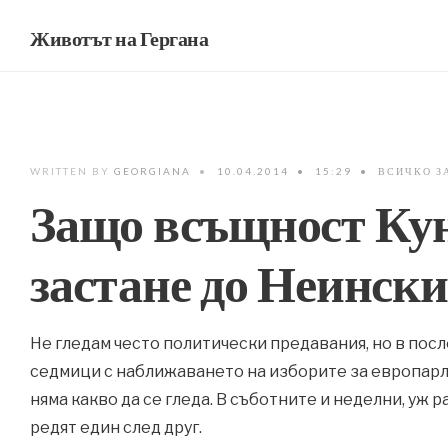
Животът на Гергана
WRITTEN BY
GEORGIANA
•
10.04.2014
•
15:29
•
ВСИЧКО З
Защо всъщност Кун
застане до Неински
Не гледам често политически предавания, но в пос
седмици с наближаването на изборите за европар
няма какво да се гледа. В съботните и неделни, уж
редят един след друг.