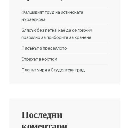
Фалшивият труд на истинската
мързеливка
Блясък без петна: как да се грижим
правилно за приборите за хранене
Пясъкът в пресеялото
Страхът в костюм
Планът умря в Студентски град
Последни
коментари