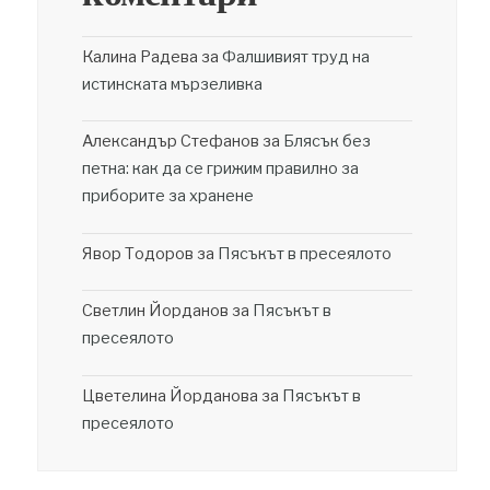
Калина Радева
за
Фалшивият труд на
истинската мързеливка
Александър Стефанов
за
Блясък без
петна: как да се грижим правилно за
приборите за хранене
Явор Тодоров
за
Пясъкът в пресеялото
Светлин Йорданов
за
Пясъкът в
пресеялото
Цветелина Йорданова
за
Пясъкът в
пресеялото