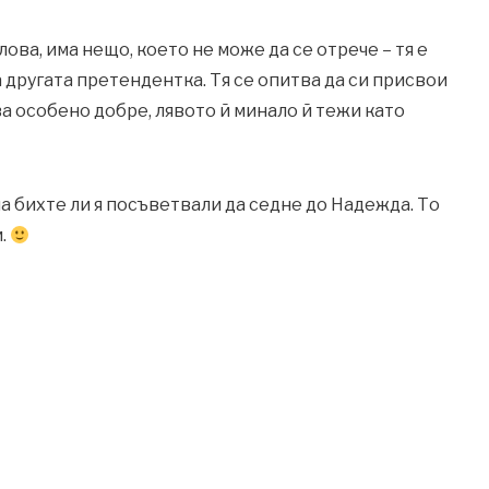
ова, има нещо, което не може да се отрече – тя е
а другата претендентка. Тя се опитва да си присвои
ва особено добре, лявото й минало й тежи като
на бихте ли я посъветвали да седне до Надежда. То
м.