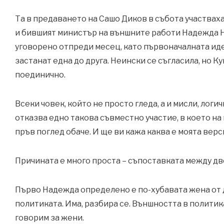
Та в предаването на Сашо Диков в събота участвах
и бившият министър на външните работи Надежда Не
уговорено отпреди месец, като първоначалната ид
застанат една до друга. Неински се съгласила, но К
поединично.
Всеки човек, който не просто гледа, а и мисли, лог
отказва едно такова съвместно участие, в което на
пръв поглед обаче. И ще ви кажа каква е моята верс
Причината е много проста – съпоставката между две
Първо Надежда определено е по-хубавата жена от 
политиката. Има, разбира се. Външността в политик
говорим за жени.