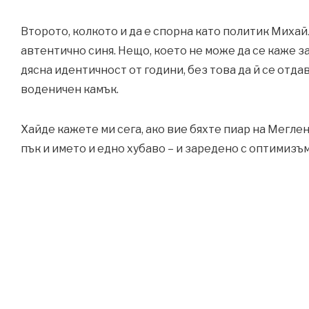
Второто, колкото и да е спорна като политик Михайл
автентично синя. Нещо, което не може да се каже з
дясна идентичност от години, без това да й се отда
воденичен камък.
Хайде кажете ми сега, ако вие бяхте пиар на Мегле
пък и името и едно хубаво – и заредено с оптимизъ