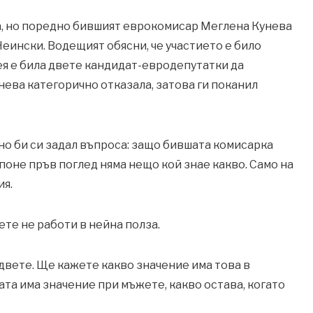
а, но поредно бившият еврокомисар Меглена Кунева
ински. Водещият обясни, че участието е било
ея е била двете кандидат-евродепутатки да
унева категорично отказала, затова ги поканил
ично би си задал въпроса: защо бившата комисарка
 поне пръв поглед няма нещо кой знае какво. Само на
ия.
те не работи в нейна полза.
двете. Ще кажете какво значение има това в
ата има значение при мъжете, какво остава, когато