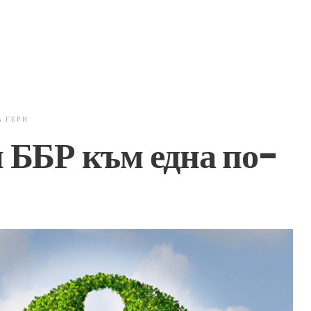
А ГЕРИ
 ББР към една по-