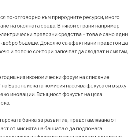
ся по-отговорно към природните ресурси, много
не на околната среда. В някои страни например
лектрически превозни средства – това е само един
по-добро бъдеще. Доколко са ефективни предстои да
вече и повече сектори започват да следват и смятам,
азгодишния икономически форум на списание
“ на Европейската комисия насочва фокуса си върху
 еко иновации. Всъщност фокусът на цяла
ока.
гарската банка за развитие, представлявана от
 Част от мисията на банката е да подпомага