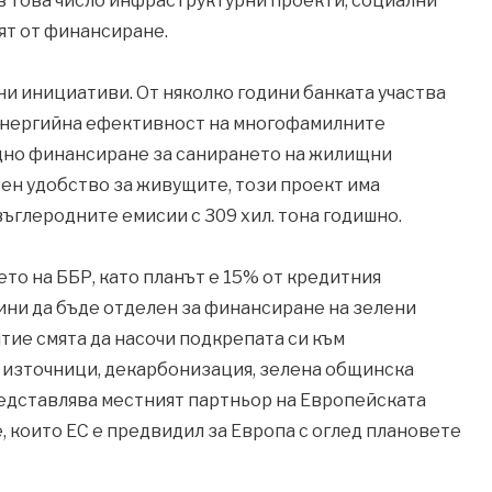
в това число инфраструктурни проекти, социални
ят от финансиране.
и инициативи. От няколко години банката участва
енергийна ефективност на многофамилните
дно финансиране за санирането на жилищни
свен удобство за живущите, този проект има
ъглеродните емисии с 309 хил. тона годишно.
то на ББР, като планът е 15% от кредитния
ини да бъде отделен за финансиране на зелени
тие смята да насочи подкрепата си към
 източници, декарбонизация, зелена общинска
едставлява местният партньор на Европейската
, които ЕС е предвидил за Европа с оглед плановете