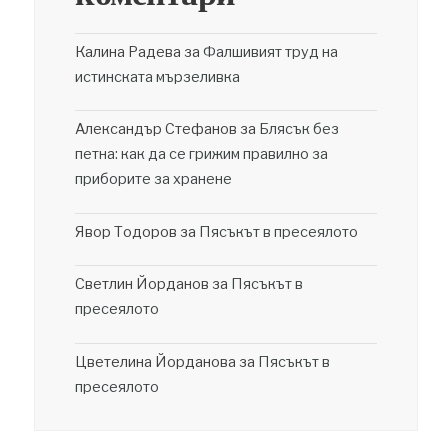
Калина Радева
за
Фалшивият труд на
истинската мързеливка
Александър Стефанов
за
Блясък без
петна: как да се грижим правилно за
приборите за хранене
Явор Тодоров
за
Пясъкът в пресеялото
Светлин Йорданов
за
Пясъкът в
пресеялото
Цветелина Йорданова
за
Пясъкът в
пресеялото