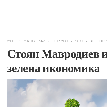
WRITTEN BY
GEORGIANA
•
03.02.2020
•
12:36
•
ВСИЧКО З
Стоян Мавродиев и
зелена икономика