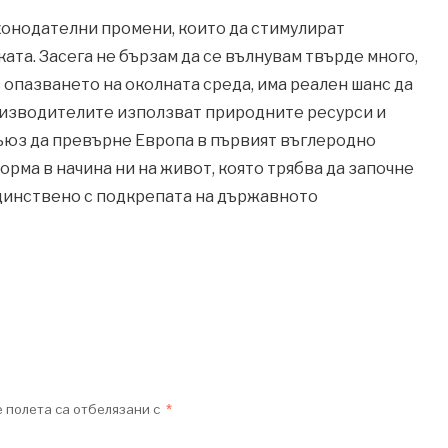
конодателни промени, които да стимулират
та. Засега не бързам да се вълнувам твърде много,
 опазването на околната среда, има реален шанс да
оизводителите използват природните ресурси и
съюз да превърне Европа в първият въглеродно
рма в начина ни на живот, която трябва да започне
 единствено с подкрепата на държавното
 полета са отбелязани с
*