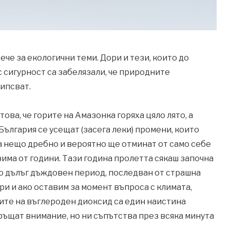
ече за екологични теми. Дори и тези, които до
с сигурност са забелязали, че природните
липсват.
това, че горите на Амазонка горяха цяло лято, а
 България се усещат (засега леки) промени, които
са нещо дребно и вероятно ще отминат от само себе
зима от години. Тази година пролетта сякаш започна
о дълъг дъждовен период, последван от страшна
ри и ако оставим за момент въпроса с климата,
иите на въглероден диоксид са един наистина
ръщат внимание, но ни съпътства през всяка минута