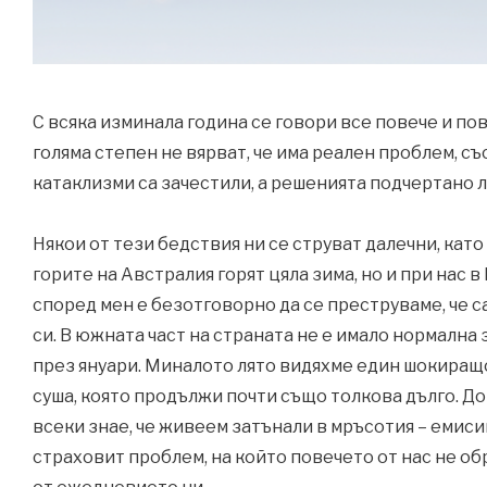
С всяка изминала година се говори все повече и пов
голяма степен не вярват, че има реален проблем, съ
катаклизми са зачестили, а решенията подчертано 
Някои от тези бедствия ни се струват далечни, като 
горите на Австралия горят цяла зима, но и при нас в
според мен е безотговорно да се преструваме, че 
си. В южната част на страната не е имало нормална 
през януари. Миналото лято видяхме един шокиращ
суша, която продължи почти също толкова дълго. До
всеки знае, че живеем затънали в мръсотия – емис
страховит проблем, на който повечето от нас не об