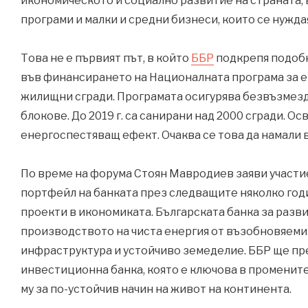
икономическото и социално развитие на страната, 
програми и малки и средни бизнеси, които се нужда
Това не е първият път, в който
ББР
подкрепя подобн
във финансирането на Националната програма за 
жилищни сгради. Програмата осигурява безвъзмез
блокове. До 2019 г. са санирани над 2000 сгради. О
енергоспестяващ ефект. Очаква се това да намали в
По време на форума Стоян Мавродиев заяви участие
портфейл на банката през следващите няколко год
проекти в икономиката. Българската банка за разви
производството на чиста енергия от възобновяеми
инфраструктура и устойчиво земеделие. ББР ще пр
инвестиционна банка, която е ключова в промените
му за по-устойчив начин на живот на континента.