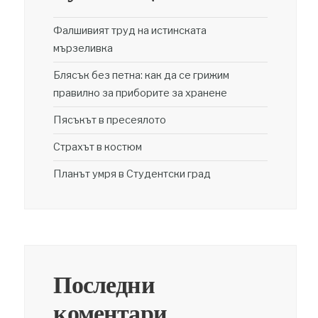
Фалшивият труд на истинската
мързеливка
Блясък без петна: как да се грижим
правилно за приборите за хранене
Пясъкът в пресеялото
Страхът в костюм
Планът умря в Студентски град
Последни
коментари