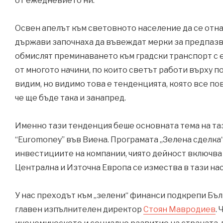
от ежедневието ни.
Освен апелът към световното население да се отна
държави започнаха да въвеждат мерки за предпазва
обмислят преминаването към градски транспорт с е
от многото начини, по които светът работи върху 
видим, но видимо това е тенденцията, която все по
че ще бъде така и занапред.
Именно тази тенденция беше основната тема на т
“Euromoney” във Виена. Програмата „Зелена сделка
инвестициите на компании, чиято дейност включва
Централна и Източна Европа се измества в тази нас
У нас преходът към „зелени“ финанси подкрепи Бъл
главен изпълнителен директор
Стоян Мавродиев
.