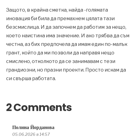
Защото, в крайна сметка, найда -голямата
иновация би била да премахнем цялата тази
безсмислица. И да започнем да работим за нещо,
което наистина има значение. И ако трябва да съм
честна, аз бих предпочела да имам един по-малък
грант, който да ми позволи да направя нещо
смислено, отколкото да се занимавам с тези
грандиозни, но празни проекти. Просто искам да
си свърша работата.
2 Comments
Полина Йорданова
05.06.2026 в 14:57