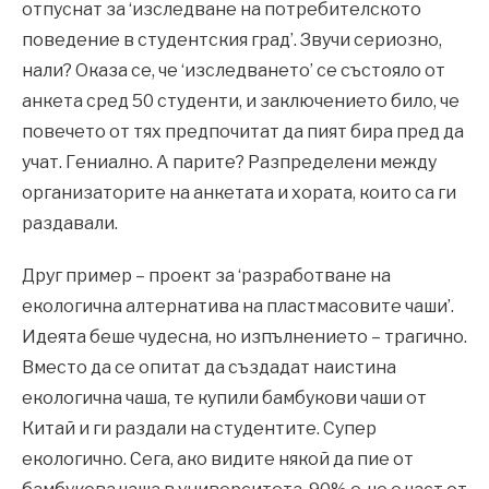
отпуснат за ‘изследване на потребителското
поведение в студентския град’. Звучи сериозно,
нали? Оказа се, че ‘изследването’ се състояло от
анкета сред 50 студенти, и заключението било, че
повечето от тях предпочитат да пият бира пред да
учат. Гениално. А парите? Разпределени между
организаторите на анкетата и хората, които са ги
раздавали.
Друг пример – проект за ‘разработване на
екологична алтернатива на пластмасовите чаши’.
Идеята беше чудесна, но изпълнението – трагично.
Вместо да се опитат да създадат наистина
екологична чаша, те купили бамбукови чаши от
Китай и ги раздали на студентите. Супер
екологично. Сега, ако видите някой да пие от