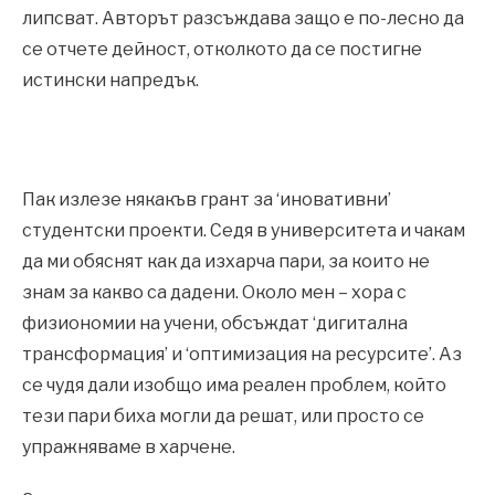
липсват. Авторът разсъждава защо е по-лесно да
се отчете дейност, отколкото да се постигне
истински напредък.
Пак излезе някакъв грант за ‘иновативни’
студентски проекти. Седя в университета и чакам
да ми обяснят как да изхарча пари, за които не
знам за какво са дадени. Около мен – хора с
физиономии на учени, обсъждат ‘дигитална
трансформация’ и ‘оптимизация на ресурсите’. Аз
се чудя дали изобщо има реален проблем, който
тези пари биха могли да решат, или просто се
упражняваме в харчене.