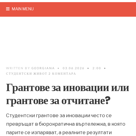
MAIN MENU
WRITTEN BY
GEORGIANA
•
03.06.2026
•
2:00
•
СТУДЕНТСКИ ЖИВОТ
2 КОМЕНТАРА
Грантове за иновации или
грантове за отчитане?
Студентски грантове за иновации често се
превръщат в бюрократична въртележка, в която
парите се изпаряват, а реалните резултати