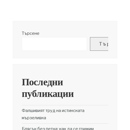
Търсене
Търсене
Последни
публикации
Фалшивият труд на истинската
мързеливка
Блясък без петна: как да се грижим