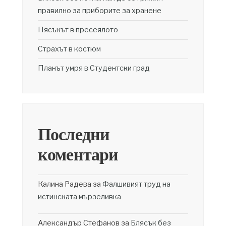
правилно за приборите за хранене
Пясъкът в пресеялото
Страхът в костюм
Планът умря в Студентски град
Последни
коментари
Калина Радева
за
Фалшивият труд на
истинската мързеливка
Александър Стефанов
за
Блясък без