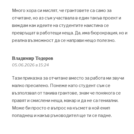
Много хора си мислят, че грантовете са само за
отчитане, но аз съм участвала в един такъв проект и
виждам как идеите на студентите наистина се
превръщат в работещи неща. Да, има бюрокрация, но и
реална възможност да се направи нещо полезно.
Владимир Тодоров
05.06.2026 в 15:24
Тази приказка за отчитане вместо за работа ми звучи
малко пресилено. Понеже като студент съм се
възползвал от такива грантове, знам че понякога се
правят и смислени неща, макар и да не са гениални.
Може би просто е въпрос на късмет в кой екип
попаднеш и какъв ръководител ще ти се падне.