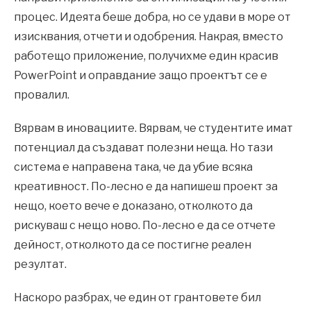
процес. Идеята беше добра, но се удави в море от
изисквания, отчети и одобрения. Накрая, вместо
работещо приложение, получихме един красив
PowerPoint и оправдание защо проектът се е
провалил.
Вярвам в иновациите. Вярвам, че студентите имат
потенциал да създават полезни неща. Но тази
система е направена така, че да убие всяка
креативност. По-лесно е да напишеш проект за
нещо, което вече е доказано, отколкото да
рискуваш с нещо ново. По-лесно е да се отчете
дейност, отколкото да се постигне реален
резултат.
Наскоро разбрах, че един от грантовете бил