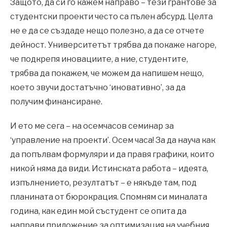
Защото, да си го кажем направо – тези грантове за
студентски проекти често са пълен абсурд. Целта
не е да се създаде нещо полезно, а да се отчете
дейност. Университетът трябва да покаже нагоре,
че подкрепя иновациите, а ние, студентите,
трябва да покажем, че можем да напишем нещо,
което звучи достатъчно ‘иновативно’, за да
получим финансиране.
И ето ме сега – на осемчасов семинар за
‘управление на проекти’. Осем часа! За да науча как
да попълвам формуляри и да правя графики, които
никой няма да види. Истинската работа – идеята,
изпълнението, резултатът – е някъде там, под
планината от бюрокрация. Спомням си миналата
година, как един мой състудент се опита да
направи приложение за оптимизация на учебния