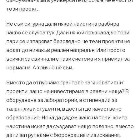
бамбукова чаша в университета, 90% е, че е част от
този проект.
Не съм сигурна дали някой наистина разбира
какво се случва тук. Дали някой осъзнава, че тези
пари се изпаряват безследно, че тези проекти не
водят до никакъв реален напредък. Или просто
всички са свикнали с тази система и я приемат за
нормална. Аз лично не съм.
Вместо да отпускаме грантове за ‘иновативни’
проекти, защо не инвестираме в реални неща? В
оборудване за лаборатории, в стипендии за
талантливи студенти, в достъп до качествено
образование. Нека да дадем шанс на тези, които
наистина искат да създават нещо полезно, вместо
да ги затрупваме с бюрокрация и изисквания.